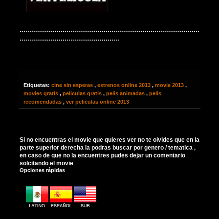
............................................................................................
...................................................
Etiquetas:
cine sin esperas
,
estrenos online 2013
,
movie 2013
,
movies gratis
,
peliculas gratis
,
pelis animadas
,
pelis
recomendadas
,
ver peliculas online 2013
Si no encuentras el movie que quieres ver no te olvides que en la
parte superior derecha la podras buscar por genero / tematica ,
en caso de que no la encuentres pudes dejar un comentario
solcitando el movie
Opciones rápidas