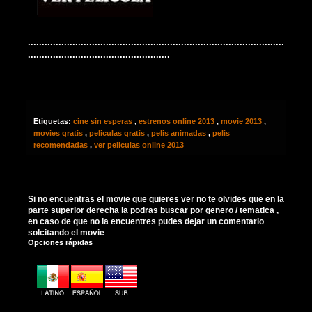
............................................................................................
...................................................
Etiquetas:
cine sin esperas
,
estrenos online 2013
,
movie 2013
,
movies gratis
,
peliculas gratis
,
pelis animadas
,
pelis
recomendadas
,
ver peliculas online 2013
Si no encuentras el movie que quieres ver no te olvides que en la
parte superior derecha la podras buscar por genero / tematica ,
en caso de que no la encuentres pudes dejar un comentario
solcitando el movie
Opciones rápidas