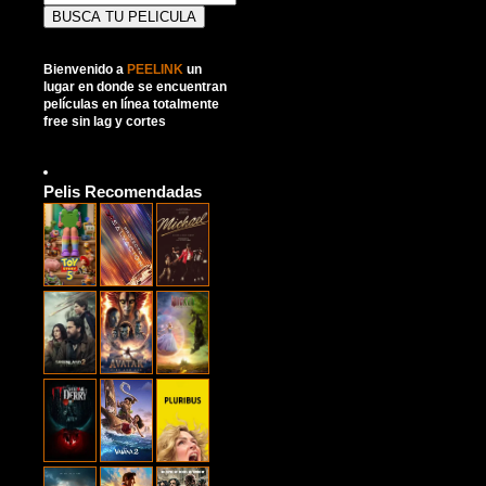
Bienvenido a
PEELINK
un
lugar en donde se encuentran
películas en línea totalmente
free sin lag y cortes
Pelis Recomendadas