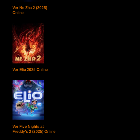
Ver Ne Zha 2 (2025)
Online
Ver Elio 2025 Online
Ver Five Nights at
Freddy’s 2 (2025) Online