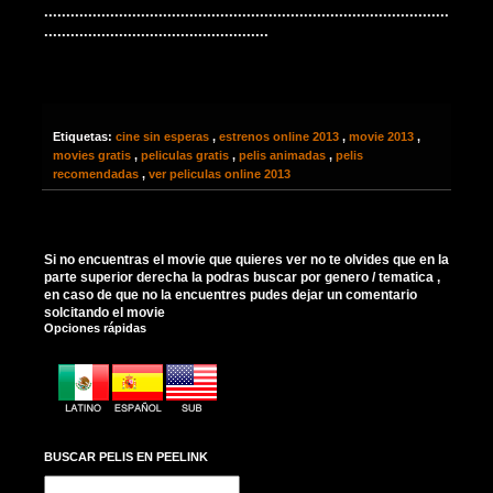
............................................................................................
...................................................
Etiquetas:
cine sin esperas
,
estrenos online 2013
,
movie 2013
,
movies gratis
,
peliculas gratis
,
pelis animadas
,
pelis
recomendadas
,
ver peliculas online 2013
Si no encuentras el movie que quieres ver no te olvides que en la
parte superior derecha la podras buscar por genero / tematica ,
en caso de que no la encuentres pudes dejar un comentario
solcitando el movie
Opciones rápidas
BUSCAR PELIS EN PEELINK
Buscar: