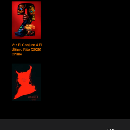
Ver El Conjuro 4 El
Último Rito (2025)
Online