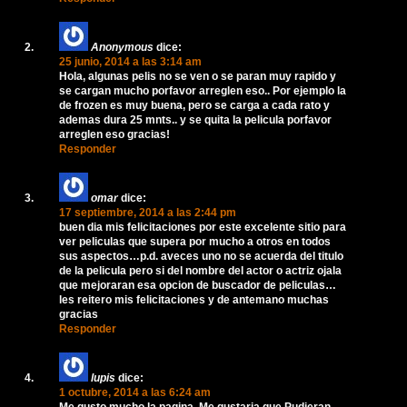
Anonymous
dice:
25 junio, 2014 a las 3:14 am
Hola, algunas pelis no se ven o se paran muy rapido y
se cargan mucho porfavor arreglen eso.. Por ejemplo la
de frozen es muy buena, pero se carga a cada rato y
ademas dura 25 mnts.. y se quita la pelicula porfavor
arreglen eso gracias!
Responder
omar
dice:
17 septiembre, 2014 a las 2:44 pm
buen dia mis felicitaciones por este excelente sitio para
ver peliculas que supera por mucho a otros en todos
sus aspectos…p.d. aveces uno no se acuerda del titulo
de la pelicula pero si del nombre del actor o actriz ojala
que mejoraran esa opcion de buscador de peliculas…
les reitero mis felicitaciones y de antemano muchas
gracias
Responder
lupis
dice:
1 octubre, 2014 a las 6:24 am
Me gusto mucho la pagina. Me gustaria que Pudieran