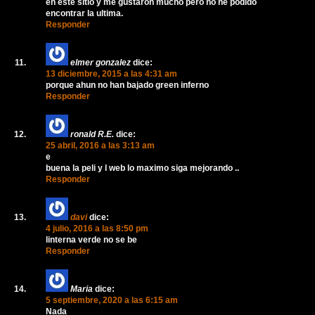
en este sitio y me gustaron mucho pero no he podido
encontrar la ultima.
Responder
elmer gonzalez
dice:
13 diciembre, 2015 a las 4:31 am
porque ahun no han bajado green inferno
Responder
ronald R.E.
dice:
25 abril, 2016 a las 3:13 am
e
buena la peli y l web lo maximo siga mejorando ..
Responder
davi
dice:
4 julio, 2016 a las 8:50 pm
linterna verde no se be
Responder
Maria
dice:
5 septiembre, 2020 a las 6:15 am
Nada