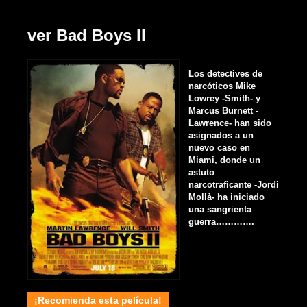
ver Bad Boys II
Los detectives de
narcóticos Mike
Lowrey -Smith- y
Marcus Burnett -
Lawrence- han sido
asignados a un
nuevo caso en
Miami, donde un
astuto
narcotraficante -Jordi
Mollà- ha iniciado
una sangrienta
guerra………….
¡Recomienda esta película!