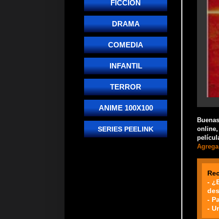
FICCIÓN
DRAMA
COMEDIA
INFANTIL
TERROR
ANIME 100X100
Buenas!
online,
SERIES PEELINK
películ
Agrega 
Re
- ¿
des
- P
- U