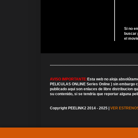
Si no e
buscar 
el movi
---------------------------------------------------------------
AVISO IMPORTANTE:
Esta web no aloja absolútam
PELICULAS ONLINE Series Online ) sin embargo cabe
publicado aqui son enlaces de libre distribucion 
su contenido, si se tendria que reportar alguna pe
Copyright PEELINK2 2014 - 2025 |
VER ESTRENOS