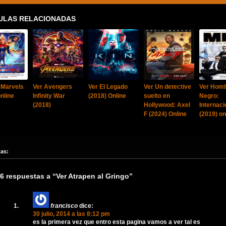
ULAS RELACIONADAS
 Marvels
Ver Avengers
Ver El Legado
Ver Un detective
Ver Homb
nline
Infinity War
(2018) Online
suelto en
Negro:
(2018)
Hollywood: Axel
Internaci
F (2024) Online
(2019) on
tas:
6 respuestas a “Ver Atrapen al Gringo”
francisco
dice:
30 julio, 2014 a las 8:12 pm
es la primera vez que entro esta pagina vamos a ver tal es