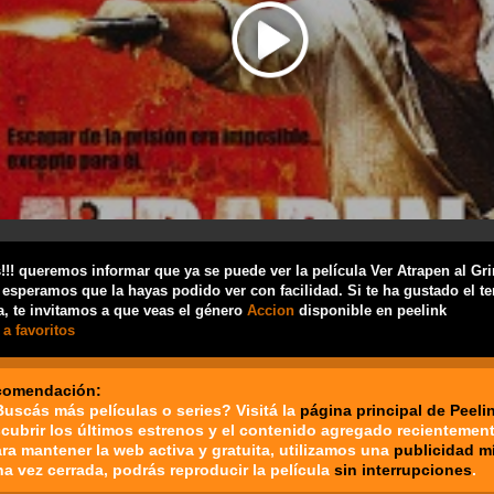
!! queremos informar que ya se puede ver la película Ver Atrapen al Gr
 esperamos que la hayas podido ver con facilidad. Si te ha gustado el t
a, te invitamos a que veas el género
Accion
disponible en peelink
a favoritos
comendación:
Buscás más películas o series? Visitá la
página principal de Peeli
cubrir los últimos estrenos y el contenido agregado recientement
ara mantener la web activa y gratuita, utilizamos una
publicidad m
na vez cerrada, podrás reproducir la película
sin interrupciones
.