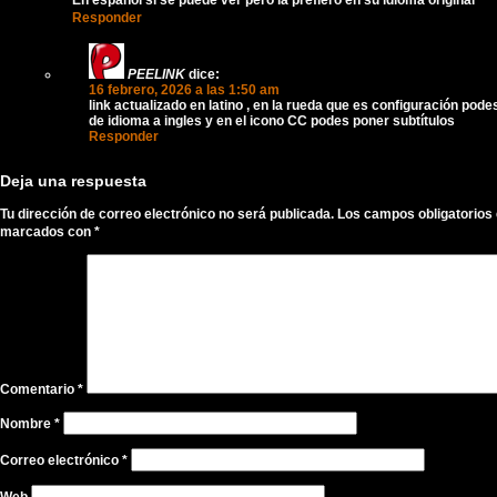
En español si se puede ver pero la prefiero en su idioma original
Responder
PEELINK
dice:
16 febrero, 2026 a las 1:50 am
link actualizado en latino , en la rueda que es configuración pod
de idioma a ingles y en el icono CC podes poner subtítulos
Responder
Deja una respuesta
Tu dirección de correo electrónico no será publicada.
Los campos obligatorios
marcados con
*
Comentario
*
Nombre
*
Correo electrónico
*