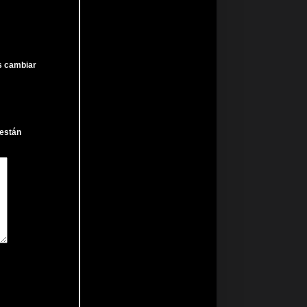
es cambiar
 están