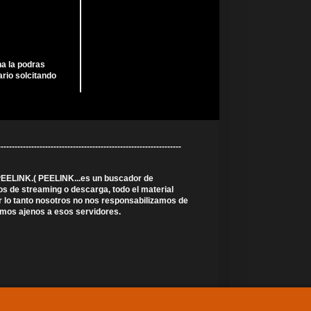
ha la podras
rio solcitando
----------------------------------------------------------
 PEELINK.( PEELINK...es un buscador de
s de streaming o descarga, todo el material
r lo tanto nosotros no nos responsabilizamos de
somos ajenos a esos servidores.