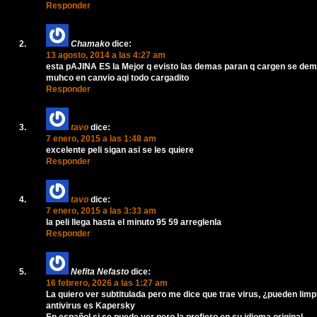
Responder
Chamako
dice:
13 agosto, 2014 a las 4:27 am
esta pAJINA ES la Mejor q evisto las demas paran q cargen se de
muhco en canvio aqi todo cargadito
Responder
tavo
dice:
7 enero, 2015 a las 1:48 am
excelente peli sigan asi se les quiere
Responder
tavo
dice:
7 enero, 2015 a las 3:33 am
la peli llega hasta el minuto 95 59 arreglenla
Responder
Nefita Nefasto
dice:
16 febrero, 2026 a las 1:27 am
La quiero ver subtitulada pero me dice que trae virus, ¿pueden limp
antivirus es Kapersky