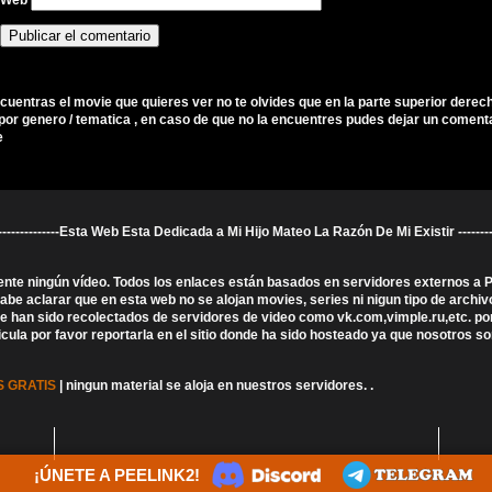
Web
ncuentras el movie que quieres ver no te olvides que en la parte superior derec
por genero / tematica , en caso de que no la encuentres pudes dejar un comenta
e
----------------------Esta Web Esta Dedicada a Mi Hijo Mateo La Razón De Mi Existir ---------------
ente ningún vídeo. Todos los enlaces están basados en servidores externos a
 aclarar que en esta web no se alojan movies, series ni nigun tipo de archivo
que han sido recolectados de servidores de video como vk.com,vimple.ru,etc. po
licula por favor reportarla en el sitio donde ha sido hosteado ya que nosotros 
 GRATIS
| ningun material se aloja en nuestros servidores.
.
¡ÚNETE A PEELINK2!