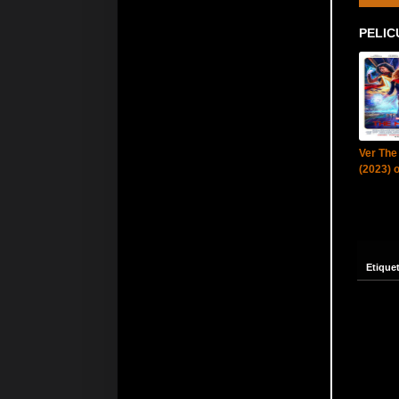
PELIC
Ver The
(2023) o
Etique