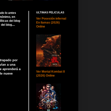
ULTIMAS PELICULAS
ado lo antes
anónimo, en
Ver Posesión infernal
ticas del blog
En llamas (2026)
el blog....
Online
atrapado por
vían a una
de aprenderá a
Ver Mortal Kombat II
 de nueve
(2026) Online