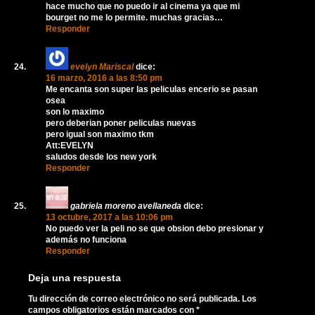
hace mucho que no puedo ir al cinema ya que mi
bourget no me lo permite. muchas gracias…
Responder
evelyn Mariscal
dice:
16 marzo, 2016 a las 8:50 pm
Me encanta son super las peliculas encerio se pasan
osea
son lo maximo
pero deberian poner peliculas nuevas
pero igual son maximo tkm
Att:EVELYN
saludos desde los new york
Responder
gabriela moreno avellaneda
dice:
13 octubre, 2017 a las 10:06 pm
No puedo ver la peli no se que obsion debo presionar y
además no funciona
Responder
Deja una respuesta
Tu dirección de correo electrónico no será publicada.
Los
campos obligatorios están marcados con
*