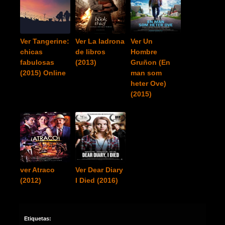
Ver Tangerine:
Ver La ladrona
Ver Un
chicas
de libros
Hombre
fabulosas
(2013)
Gruñon (En
(2015) Online
man som
heter Ove)
(2015)
ver Atraco
Ver Dear Diary
(2012)
I Died (2016)
Etiquetas: