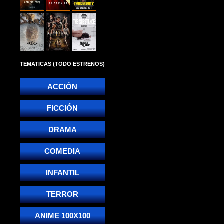
TEMATICAS (TODO ESTRENOS)
ACCIÓN
FICCIÓN
DRAMA
COMEDIA
INFANTIL
TERROR
ANIME 100X100