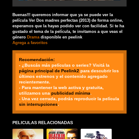
Buenas!!! queremos informar que ya se puede ver la
película Ver Dos madres perfectas (2013) de forma online,
esperamos que la hayas podido ver con facilidad. Si te ha
gustado el tema de la película, te invitamos a que veas el
género
Drama
disponible en peelink
Agrega a favoritos
Recomendación:
- ¿Buscás más películas o series? Visitá la
página principal de Peelink2
para descubrir los
últimos estrenos y el contenido agregado
recientemente.
- Para mantener la web activa y gratuita,
utilizamos una
publicidad mínima
.
- Una vez cerrada, podrás reproducir la película
sin interrupciones
.
PELICULAS RELACIONADAS