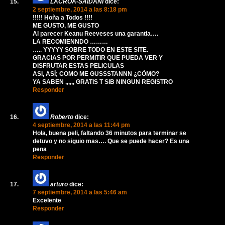
LACROA-SAIDANI
dice:
2 septiembre, 2014 a las 8:18 pm
!!!!! Hoña a Todos !!!!
ME GUSTO, ME GUSTO
Al parecer Keanu Reeveses una garantia….
LA RECOMIENNDO ………
….. YYYYY SOBRE TODO EN ESTE SITE.
GRACIAS POR PERMITIR QUE PUEDA VER Y
DISFRUTAR ESTAS PELICULAS
ASI, ASÌ; COMO ME GUSSSTANNN ¿CÒMO?
YA SABEN ,,,,,, GRATIS T SIB NINGUN REGISTRO
Responder
Roberto
dice:
4 septiembre, 2014 a las 11:44 pm
Hola, buena peli, faltando 36 minutos para terminar se
detuvo y no siguio mas…. Que se puede hacer? Es una
pena
Responder
arturo
dice:
7 septiembre, 2014 a las 5:46 am
Excelente
Responder