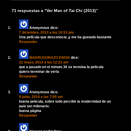
71 respuestas a “Ver Man of Tai Chi (2013)”
Anonymous
dice:
7 diciembre, 2013 a las 10:53 pm
Una película que desconocia ,y me ha gustado bastante
Responder
MADRUGONAZO ENDIA
dice:
22 mayo, 2014 a las 12:22 am
que a pasado en el minuto 36 se termina la pelicula
quiero terminar de verla
Responder
Anonymous
dice:
8 junio, 2014 a las 7:00 am
buena pelicula, sobre todo percibir la modernidad de un
pais tan milenario.
buena página
Responder