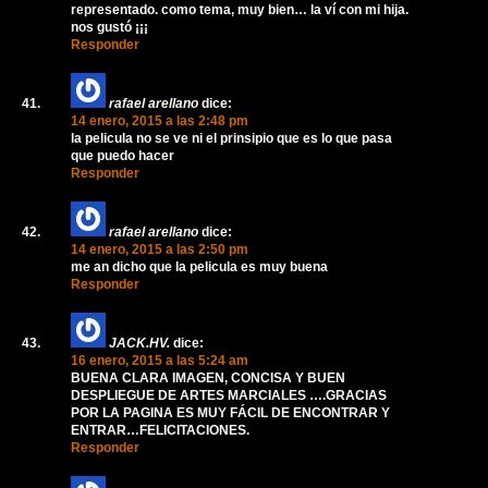
representado. como tema, muy bien… la ví con mi hija.
nos gustó ¡¡¡
Responder
rafael arellano
dice:
14 enero, 2015 a las 2:48 pm
la pelicula no se ve ni el prinsipio que es lo que pasa
que puedo hacer
Responder
rafael arellano
dice:
14 enero, 2015 a las 2:50 pm
me an dicho que la pelicula es muy buena
Responder
JACK.HV.
dice:
16 enero, 2015 a las 5:24 am
BUENA CLARA IMAGEN, CONCISA Y BUEN
DESPLIEGUE DE ARTES MARCIALES ….GRACIAS
POR LA PAGINA ES MUY FÁCIL DE ENCONTRAR Y
ENTRAR…FELICITACIONES.
Responder