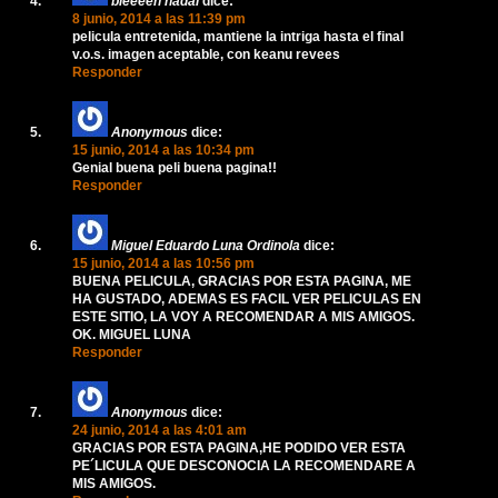
bieeeen nadal
dice:
8 junio, 2014 a las 11:39 pm
pelicula entretenida, mantiene la intriga hasta el final
v.o.s. imagen aceptable, con keanu revees
Responder
Anonymous
dice:
15 junio, 2014 a las 10:34 pm
Genial buena peli buena pagina!!
Responder
Miguel Eduardo Luna Ordinola
dice:
15 junio, 2014 a las 10:56 pm
BUENA PELICULA, GRACIAS POR ESTA PAGINA, ME
HA GUSTADO, ADEMAS ES FACIL VER PELICULAS EN
ESTE SITIO, LA VOY A RECOMENDAR A MIS AMIGOS.
OK. MIGUEL LUNA
Responder
Anonymous
dice:
24 junio, 2014 a las 4:01 am
GRACIAS POR ESTA PAGINA,HE PODIDO VER ESTA
PE´LICULA QUE DESCONOCIA LA RECOMENDARE A
MIS AMIGOS.