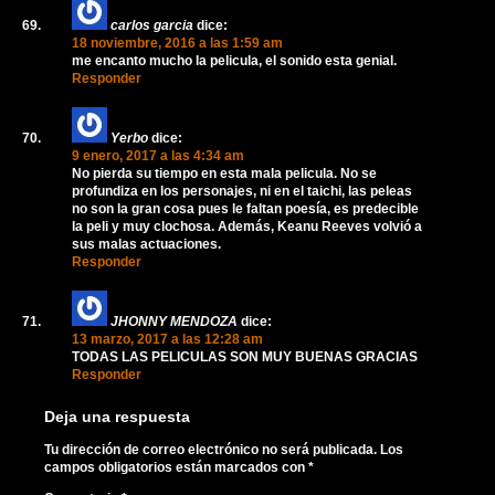
carlos garcia
dice:
18 noviembre, 2016 a las 1:59 am
me encanto mucho la pelicula, el sonido esta genial.
Responder
Yerbo
dice:
9 enero, 2017 a las 4:34 am
No pierda su tiempo en esta mala pelicula. No se
profundiza en los personajes, ni en el taichi, las peleas
no son la gran cosa pues le faltan poesía, es predecible
la peli y muy clochosa. Además, Keanu Reeves volvió a
sus malas actuaciones.
Responder
JHONNY MENDOZA
dice:
13 marzo, 2017 a las 12:28 am
TODAS LAS PELICULAS SON MUY BUENAS GRACIAS
Responder
Deja una respuesta
Tu dirección de correo electrónico no será publicada.
Los
campos obligatorios están marcados con
*