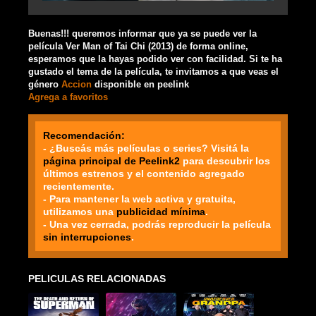
Buenas!!! queremos informar que ya se puede ver la
película Ver Man of Tai Chi (2013) de forma online,
esperamos que la hayas podido ver con facilidad. Si te ha
gustado el tema de la película, te invitamos a que veas el
género
Accion
disponible en peelink
Agrega a favoritos
Recomendación:
- ¿Buscás más películas o series? Visitá la
página principal de Peelink2
para descubrir los
últimos estrenos y el contenido agregado
recientemente.
- Para mantener la web activa y gratuita,
utilizamos una
publicidad mínima
.
- Una vez cerrada, podrás reproducir la película
sin interrupciones
.
PELICULAS RELACIONADAS