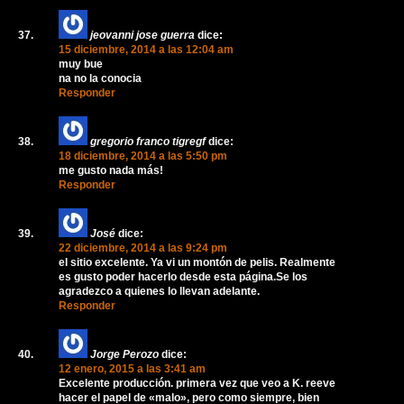
jeovanni jose guerra
dice:
15 diciembre, 2014 a las 12:04 am
muy bue
na no la conocia
Responder
gregorio franco tigregf
dice:
18 diciembre, 2014 a las 5:50 pm
me gusto nada más!
Responder
José
dice:
22 diciembre, 2014 a las 9:24 pm
el sitio excelente. Ya vi un montón de pelis. Realmente
es gusto poder hacerlo desde esta página.Se los
agradezco a quienes lo llevan adelante.
Responder
Jorge Perozo
dice:
12 enero, 2015 a las 3:41 am
Excelente producción. primera vez que veo a K. reeve
hacer el papel de «malo», pero como siempre, bien