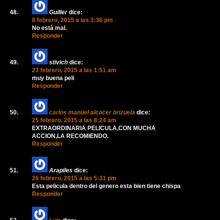
Guiller
dice:
8 febrero, 2015 a las 3:36 pm
No está mal.
Responder
stivich
dice:
23 febrero, 2015 a las 1:51 am
muy buena peli
Responder
carlos manuel alcocer brizuela
dice:
25 febrero, 2015 a las 8:24 am
EXTRAORDINARIA PELICULA,CON MUCHA
ACCION,LA RECOMIENDO.
Responder
Arapiles
dice:
26 febrero, 2015 a las 5:31 pm
Esta pelicula dentro del genero esta bien tiene chispa
Responder