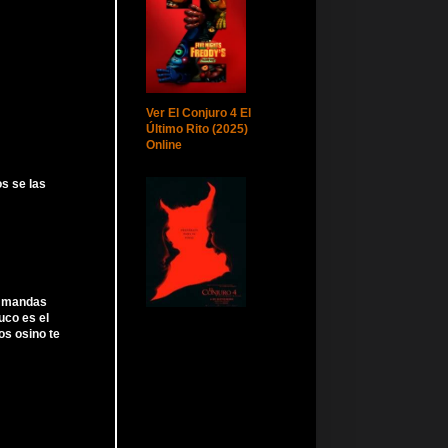
Ver El Conjuro 4 El
Último Rito (2025)
Online
os se las
no mandas
uco es el
s osino te