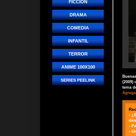
FICCIÓN
DRAMA
COMEDIA
INFANTIL
TERROR
ANIME 100X100
Buenas!
SERIES PEELINK
(2009) 
tema de
Agrega 
Re
- ¿
des
- P
- U