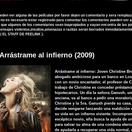
ueden ver alguna de las películas por favor dejen un comentario y sera remplaz
, no es necesario estar registrado para comentar los comentarios pueden ser 
 que algunos de los comentarios sean inapropiados y vayan encontra de las polí
nsajes violentos,insultos,amenazas o razitas seran borrados inmediatamente d
 ( EL STAFF DE PEELINK ).
Arrástrame al infierno (2009)
Arrástrame al infierno: Joven Christine B
abogado ambicioso para un banco en Los
con un novio encantador, el profesor de C
trabajo de Christine es conceder préstam
hipotecarios. Un día la señora Ganush, un
anciana, va al banco a pedir una moratori
Christine y la Sra. Ganush pierde su casa
decide vengarse lanzando una maldición 
su vida en un infierno viviente. Incompre
escéptico novio, ella busca la ayuda de u
para salvar su alma de una condena etern
de ayudarla a recuperar una vida normal, e