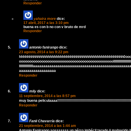
Responder
yahaira more
dice:
17 abril, 2017 a las 3:10 pm
buena es con b no con v bruto de mrd
Responder
antonio fanirango
dice:
23 agosto, 2014 a las 9:22 pm
hhhhhhhhhhhhhhhhhhhhhhhhhhhhhhhhhhhhhhhhhhhhhhhhhhh0oo
oooooooooooooooooooooooooooooooooooooooooooooollllllllllllllllllllllllllll
llllllllllllllllaaaaaaaaaaaaaaaaaaaaaaaaaaaaaaaaaaaaaaaaaaaaaa
aaaaaaaaaaaaaaaaaa
Responder
mily
dice:
11 septiembre, 2014 a las 8:57 pm
muy buena peliculaaaa!!!!!!!!!!!!!!!!!!!!!!!!!!!!!!!!!!!!!!!!!!!!!!!!!!!!!!!!!!!!!!!
Responder
Fanii Chavarría
dice:
21 septiembre, 2014 a las 1:44 am
Antonio Fanirango sosssssss un pérro imbécil tarado ii malparido ii