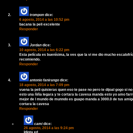
trompon
dice:
6 agosto, 2014 a las 10:52 pm
bacana la peli excelente
Responder
Jordan
dice:
10 agosto, 2014 a las 6:22 pm
Esta película es buenísima, la ves que la vi me dio mucho escalofrí
recomiendo.
Responder
antonio fanirango
dice:
18 agosto, 2014 a las 7:09 pm
vuena la peli quisieras quen eso te pase no pero te dijoal gogo si 
esto una ñiña legara y te cortara la cavesa manda esto yo amo farr
mejor de l mundo de munndo es guapo manda a 3000.0 de tus amigo
cortara la cavesa
Responder
cami
dice:
26 agosto, 2014 a las 9:24 pm
Idiota xd