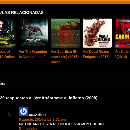
ULAS RELACIONADAS
oes of
Ver The Haunting
Ver Sacrifice (El
Ver Dead Rising
Ver Cabi
19 Online
in Connecticut 2
sacrificio) (2016)
Endgame (2016)
3(2014)
online
tas:
29 respuestas a “Ver Arrástrame al infierno (2009)”
tatiiz
dice:
6 agosto, 2014 a las 9:01 pm
ME ENCANTO ESTA PELICULA ESTA MUY CHEBRE
Responder