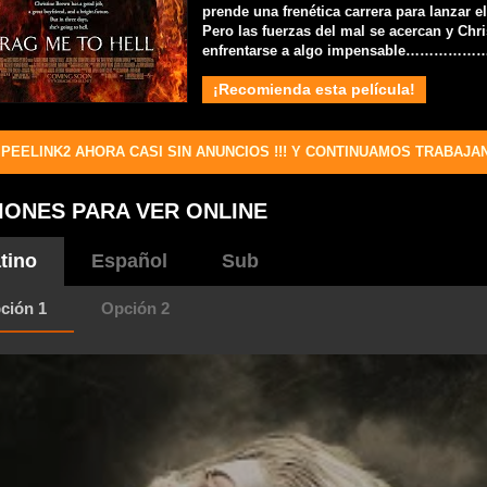
prende una frenética carrera para lanzar e
Pero las fuerzas del mal se acercan y Chr
enfrentarse a algo impensable…………
¡Recomienda esta película!
PEELINK2 AHORA CASI SIN ANUNCIOS !!! Y CONTINUAMOS TRABAJA
IONES PARA VER ONLINE
tino
Español
Sub
ción 1
Opción 2