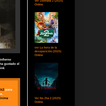
Ver Zootopia 2 (2025)
Online
ver La hora de la
desaparición (2025)
Online
infierno
 ha gustado el
ink
nk2
para
e.
ínima
.
Ver Ne Zha 2 (2025)
Online