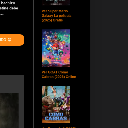
l hechizo.
istine debe
Ver Super Mario
………
Galaxy La película
(2025) Gratis
NDO 😀
Ver GOAT Como
Cabras (2026) Online