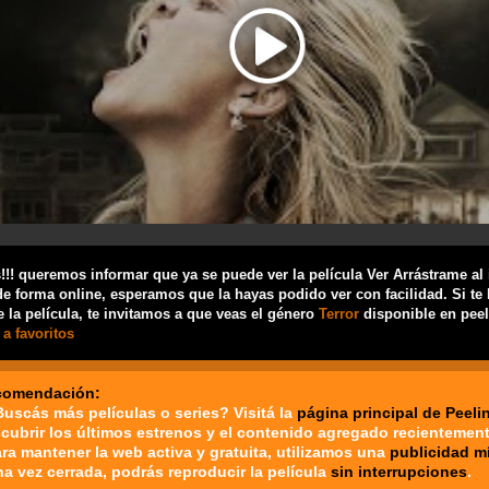
!! queremos informar que ya se puede ver la película Ver Arrástrame al 
de forma online, esperamos que la hayas podido ver con facilidad. Si te
 la película, te invitamos a que veas el género
Terror
disponible en peel
a favoritos
comendación:
Buscás más películas o series? Visitá la
página principal de Peeli
cubrir los últimos estrenos y el contenido agregado recientement
ara mantener la web activa y gratuita, utilizamos una
publicidad m
na vez cerrada, podrás reproducir la película
sin interrupciones
.