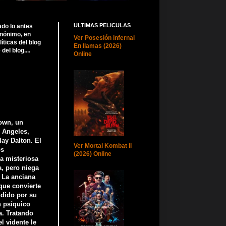
ULTIMAS PELICULAS
ado lo antes
anónimo, en
Ver Posesión infernal
ticas del blog
En llamas (2026)
el blog....
Online
rown, un
 Angeles,
lay Dalton. El
Ver Mortal Kombat II
os
(2026) Online
a misteriosa
a, pero niega
. La anciana
que convierte
ndido por su
n psíquico
a. Tratando
l vidente le