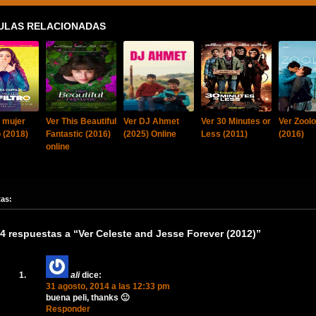
ULAS RELACIONADAS
 mujer
Ver This Beautiful
Ver DJ Ahmet
Ver 30 Minutes or
Ver Zool
o (2018)
Fantastic (2016)
(2025) Online
Less (2011)
(2016)
online
tas:
4 respuestas a “Ver Celeste and Jesse Forever (2012)”
ali
dice:
31 agosto, 2014 a las 12:33 pm
buena peli, thanks 🙂
Responder