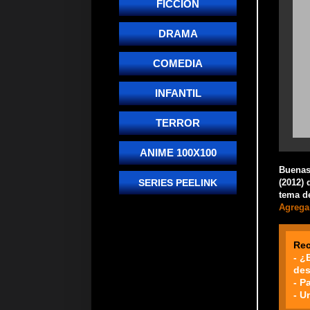
FICCIÓN
DRAMA
COMEDIA
INFANTIL
TERROR
ANIME 100X100
Buenas!
(2012) 
SERIES PEELINK
tema de
Agrega 
Re
- ¿
des
- P
- U