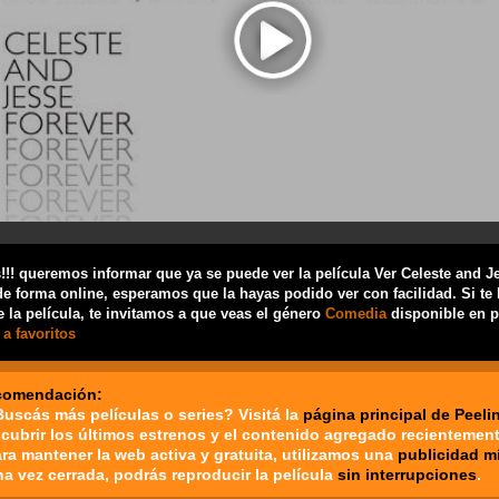
!! queremos informar que ya se puede ver la película Ver Celeste and J
de forma online, esperamos que la hayas podido ver con facilidad. Si te
 la película, te invitamos a que veas el género
Comedia
disponible en p
a favoritos
comendación:
Buscás más películas o series? Visitá la
página principal de Peeli
cubrir los últimos estrenos y el contenido agregado recientement
ara mantener la web activa y gratuita, utilizamos una
publicidad m
na vez cerrada, podrás reproducir la película
sin interrupciones
.