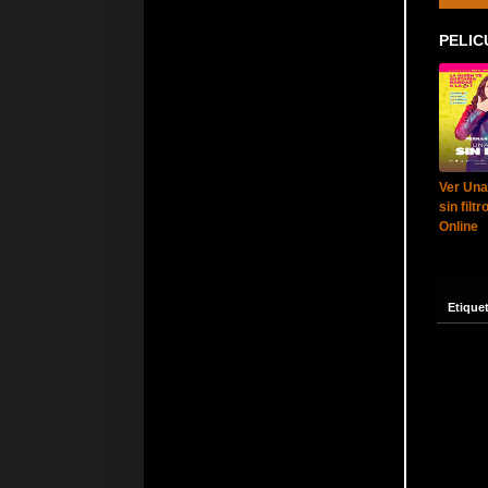
PELIC
Ver Una
sin filtr
Online
Etique