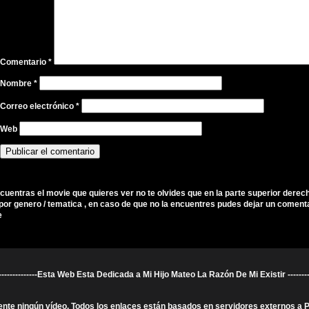
Comentario
*
Nombre
*
Correo electrónico
*
Web
ncuentras el movie que quieres ver no te olvides que en la parte superior derec
por genero / tematica , en caso de que no la encuentres pudes dejar un comenta
e
----------------------Esta Web Esta Dedicada a Mi Hijo Mateo La Razón De Mi Existir ---------------
ente ningún vídeo. Todos los enlaces están basados en servidores externos a