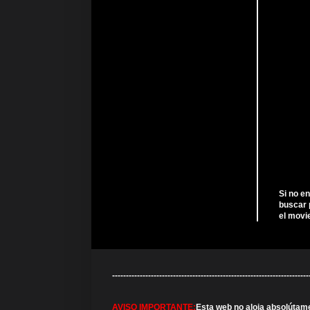
Si no e
buscar 
el movi
---------------------------------------------------------------
AVISO IMPORTANTE:
Esta web no aloja absolútam