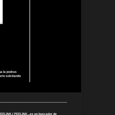
ha la podras
rio solcitando
----------------------------------------------------------
 PEELINK.( PEELINK...es un buscador de