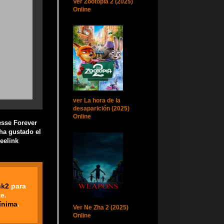
Ver Zootopia 2 (2025)
Online
ver La hora de la
desaparición (2025)
Online
esse Forever
 ha gustado el
eelink
nk2
para
e.
ínima
.
Ver Ne Zha 2 (2025)
Online