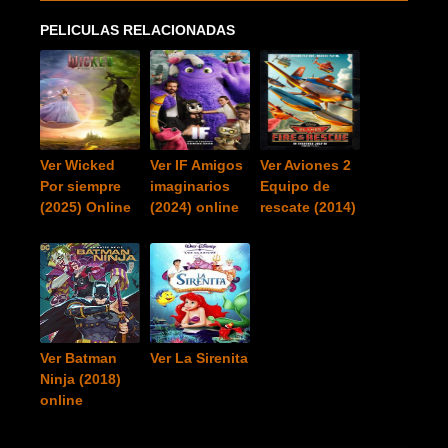
PELICULAS RELACIONADAS
Ver Wicked
Ver IF Amigos
Ver Aviones 2
Por siempre
imaginarios
Equipo de
(2025) Online
(2024) online
rescate (2014)
Ver Batman
Ver La Sirenita
Ninja (2018)
online