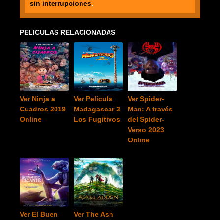
sin interrupciones
.
PELICULAS RELACIONADAS
Ver Ninja a
Ver Pelicula
Ver Spider-
Cuadros 2019
Madagascar 3
Man: A través
Online
Los Fugitivos
del Spider-
Verso 2023
Online
Ver El Buen
Ver The Ash