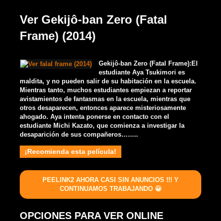
Ver Gekijô-ban Zero (Fatal
Frame) (2014)
Gekijô-ban Zero (Fatal Frame):El
estudiante Aya Tsukimori es
maldita, y no pueden salir de su habitación en la escuela.
Mientras tanto, muchos estudiantes empiezan a reportar
avistamientos de fantasmas en la escuela, mientras que
otros desaparecen, entonces aparece misteriosamente
ahogado. Aya intenta ponerse en contacto con el
estudiante Michi Kazato, que comienza a investigar la
desaparición de sus compañeros……..
¡Recomienda esta película!
PEELINK2 AHORA CASI SIN ANUNCIOS !!! Y
CONTINUAMOS TRABAJANDO 😀
OPCIONES PARA VER ONLINE