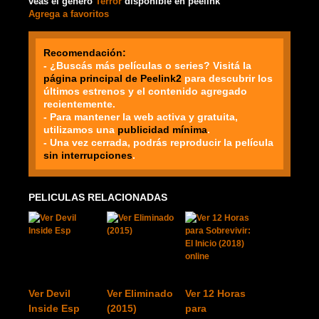
veas el género
Terror
disponible en peelink
Agrega a favoritos
Recomendación:
- ¿Buscás más películas o series? Visitá la
página principal de Peelink2
para descubrir los
últimos estrenos y el contenido agregado
recientemente.
- Para mantener la web activa y gratuita,
utilizamos una
publicidad mínima
.
- Una vez cerrada, podrás reproducir la película
sin interrupciones
.
PELICULAS RELACIONADAS
Ver Devil
Ver Eliminado
Ver 12 Horas
Inside Esp
(2015)
para