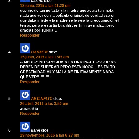
fadami
dice:
13 junio, 2015 a las 11:28 pm
que movie tan nefasta y la madre que actriz tan mala,
nada que ver con la película original, de verdad esa si
que daba miedo y la madre se le veía la preocupación el
terror, pero a esta tia buahhh , en fin muy mala….pero
gracias por subirla…
Responder
CARMEN
dice:
15 junio, 2015 a las 1:45 am
A MEDIAS NI PARECIDA A LA ORIGINAL LAS COPIAS
DEBEN DE SUPERAR PERO ESTA NOOO! LES FALTO
CREATIVIDAD MUY MALA DE FINITIVAMENTE NADA
QUE VER!!!!!!!!!!!
Responder
AETLNFLTO
dice:
26 abril, 2016 a las 3:50 pm
aqwsejkio
Responder
karel
dice:
19 noviembre, 2016 a las 6:27 pm