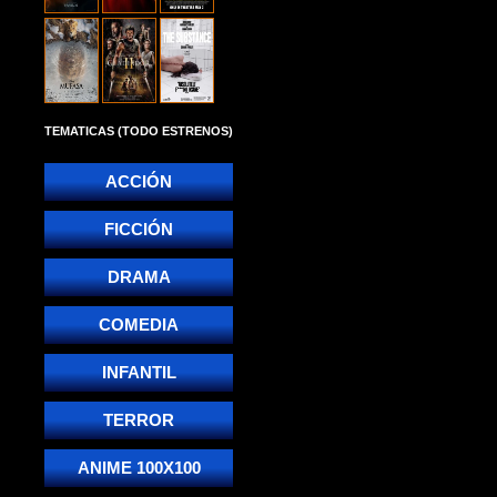
TEMATICAS (TODO ESTRENOS)
ACCIÓN
FICCIÓN
DRAMA
COMEDIA
INFANTIL
TERROR
ANIME 100X100