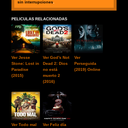
sin interrupciones
.
PELICULAS RELACIONADAS
Ver Jesse
Ver God’s Not
Ver
Stone: Lost in
Dead 2: Dios
Perseguida
Paradise
no está
(2019) Online
(2015)
muerto 2
(2016)
Ver Todo mal
Ver Feliz día