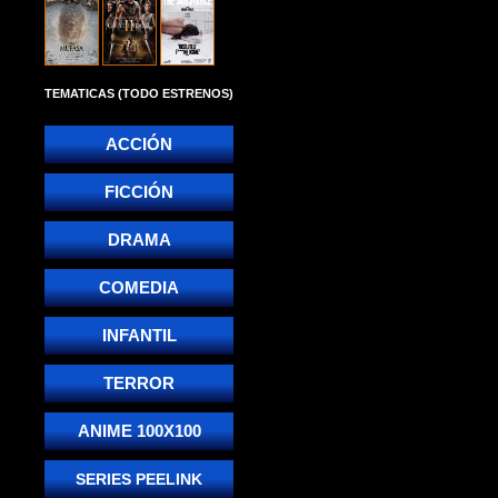
TEMATICAS (TODO ESTRENOS)
ACCIÓN
FICCIÓN
DRAMA
COMEDIA
INFANTIL
TERROR
ANIME 100X100
SERIES PEELINK