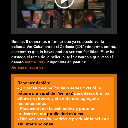
Buenas!!! queremos informar que ya se puede ver la
película Ver Caballeros del Zodiaco (2014) de forma online,
esperamos que la hayas podido ver con facilidad. Si te ha
gustado el tema de la película, te invitamos a que veas el
género
anime 100%
disponible en peelink
Agrega a favoritos
Recomendación:
- ¿Buscás más películas o series? Visitá la
página principal de Peelink2
para descubrir los
últimos estrenos y el contenido agregado
recientemente.
- Para mantener la web activa y gratuita,
utilizamos una
publicidad mínima
.
- Una vez cerrada, podrás reproducir la película
sin interrupciones
.