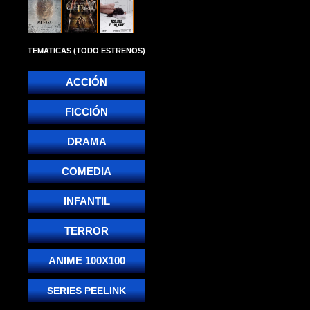
TEMATICAS (TODO ESTRENOS)
ACCIÓN
FICCIÓN
DRAMA
COMEDIA
INFANTIL
TERROR
ANIME 100X100
SERIES PEELINK