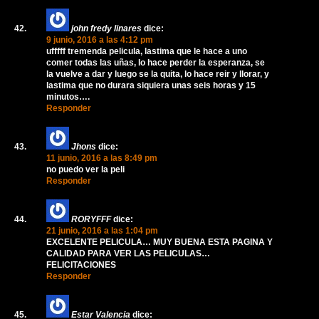
john fredy linares
dice:
9 junio, 2016 a las 4:12 pm
ufffff tremenda pelicula, lastima que le hace a uno
comer todas las uñas, lo hace perder la esperanza, se
la vuelve a dar y luego se la quita, lo hace reir y llorar, y
lastima que no durara siquiera unas seis horas y 15
minutos….
Responder
Jhons
dice:
11 junio, 2016 a las 8:49 pm
no puedo ver la peli
Responder
RORYFFF
dice:
21 junio, 2016 a las 1:04 pm
EXCELENTE PELICULA… MUY BUENA ESTA PAGINA Y
CALIDAD PARA VER LAS PELICULAS…
FELICITACIONES
Responder
Estar Valencia
dice: