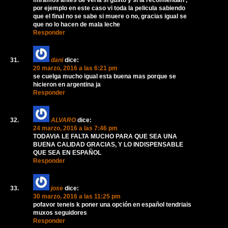
por ejemplo en este caso vi toda la pelicula sabiendo
que el final no se sabe si muere o no, gracias igual se
que no lo hacen de mala leche
Responder
dani
dice:
20 marzo, 2016 a las 6:21 pm
se cuelga mucho igual esta buena mas porque se
hicieron en argentina ja
Responder
ALVARO
dice:
24 marzo, 2016 a las 7:46 pm
TODAVIA LE FALTA MUCHO PARA QUE SEA UNA
BUENA CALIDAD GRACIAS, Y LO INDISPENSABLE
QUE SEA EN ESPAÑOL
Responder
jose
dice:
30 marzo, 2016 a las 11:25 pm
pofavor teneis k poner una opción en español tendriais
muxos seguidores
Responder