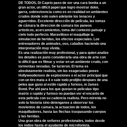
DE TODOS, Di Caprio paso de ser una cara bonita a un
gran actor, un dificil papel que logro mostrar dolor,
garra, sobrevivencia como es en realidad en ambientes
crudos donde solo salen adelante los tenaces y
aguerridos. Excelente dirección de película, las tomas
de cámara la direccion de camara los paneos
artisticos, acercamientos, toma del contexto paisaje y
cielo todo perfecto. Maravilloso el maquillaje la
simulacion de heridas, los efectos especiales. Los
entrenadores de animales, oso, caballos haciendo una
interpretación muy vívida.
Es una realización muy profesional, y para quien analize
los detalles es justo considerarla una obra de arte con
lo dificil que es filmar y estar en un ambiente crudo, con
tormentas nevadas. Se lucieron. El tema es
absolutamente realista, sin las exageradas poses
Hollywoodenses de explosiones o el actor principal que
con un tiro mata a 4 o sale todo prolijito despues de una
pelea que gano al estilo rapido y furioso, ni James
Bond. Por ahi para los que gustan te peliculas tipo
matrix o rapido y furioso no puedan ver el encanto de
esta pelicula con su cadencia realista. Pero mirenla no
solo la historia sino detenganse a observar los
movientos de camara, la actuacion de todos, los
maquilladores, hasta las flechas traspasando cuerpos
y las heridas.
Una gran obra de señores profesionales, todos desde
los indios hasta el ayudante de microfonista.