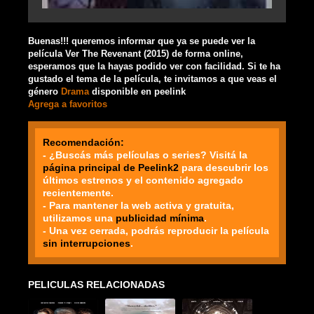
Buenas!!! queremos informar que ya se puede ver la
película Ver The Revenant (2015) de forma online,
esperamos que la hayas podido ver con facilidad. Si te ha
gustado el tema de la película, te invitamos a que veas el
género
Drama
disponible en peelink
Agrega a favoritos
Recomendación:
- ¿Buscás más películas o series? Visitá la
página principal de Peelink2
para descubrir los
últimos estrenos y el contenido agregado
recientemente.
- Para mantener la web activa y gratuita,
utilizamos una
publicidad mínima
.
- Una vez cerrada, podrás reproducir la película
sin interrupciones
.
PELICULAS RELACIONADAS