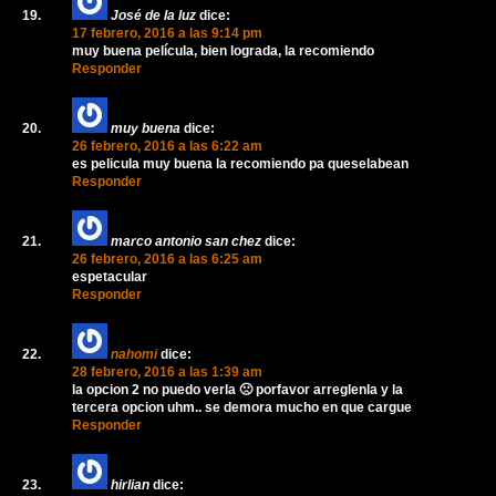
José de la luz
dice:
17 febrero, 2016 a las 9:14 pm
muy buena película, bien lograda, la recomiendo
Responder
muy buena
dice:
26 febrero, 2016 a las 6:22 am
es pelicula muy buena la recomiendo pa queselabean
Responder
marco antonio san chez
dice:
26 febrero, 2016 a las 6:25 am
espetacular
Responder
nahomi
dice:
28 febrero, 2016 a las 1:39 am
la opcion 2 no puedo verla 🙁 porfavor arreglenla y la
tercera opcion uhm.. se demora mucho en que cargue
Responder
hirlian
dice: