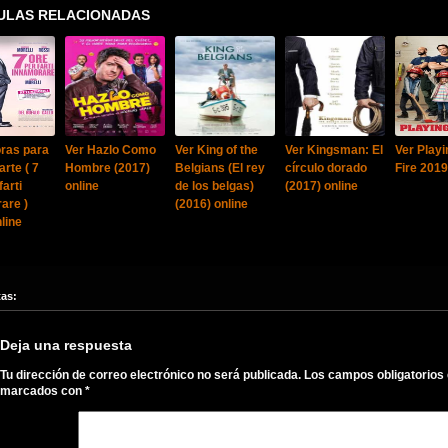
ULAS RELACIONADAS
oras para
Ver Hazlo Como
Ver King of the
Ver Kingsman: El
Ver Playi
rte ( 7
Hombre (2017)
Belgians (El rey
círculo dorado
Fire 2019
farti
online
de los belgas)
(2017) online
are )
(2016) online
line
tas:
Deja una respuesta
Tu dirección de correo electrónico no será publicada.
Los campos obligatorios
marcados con
*