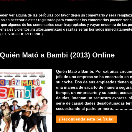
ueden ver alguna de las películas por favor dejen un comentario y sera remplaz
, no es necesario estar registrado para comentar los comentarios pueden ser 
 que algunos de los comentarios sean inapropiados y vayan encontra de las polí
nsajes violentos,insultos,amenazas o razitas seran borrados inmediatamente d
 ( EL STAFF DE PEELINK ).
 Quién Mató a Bambi (2013) Online
Quién Mató a Bambi: Por extrañas circuns
jefe de una empresa se ha encerrado en e
su coche. Dos de sus empleados tienen q
una manera de sacarlo de manera segura
tiempo, un empresario y su socio, acosa
deudas, intentan un secuestro express, s
serie de casualidades desafortunadas te
secuestrando al padre primero……………
¡Recomienda esta película!