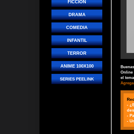
FICCIÓN
DRAMA
COMEDIA
INFANTIL
TERROR
ANIME 100X100
Buenas!
Online 
el tema
SERIES PEELINK
Agrega 
Re
- ¿
des
- P
- U