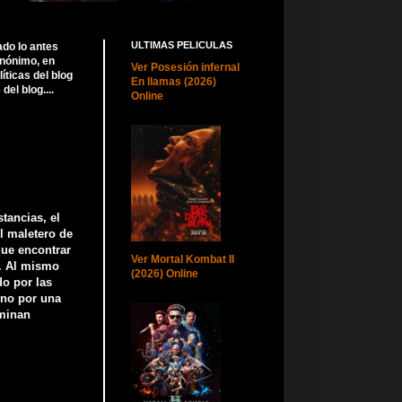
ULTIMAS PELICULAS
ado lo antes
anónimo, en
Ver Posesión infernal
ticas del blog
En llamas (2026)
el blog....
Online
tancias, el
l maletero de
ue encontrar
Ver Mortal Kombat II
. Al mismo
(2026) Online
do por las
ino por una
rminan
.