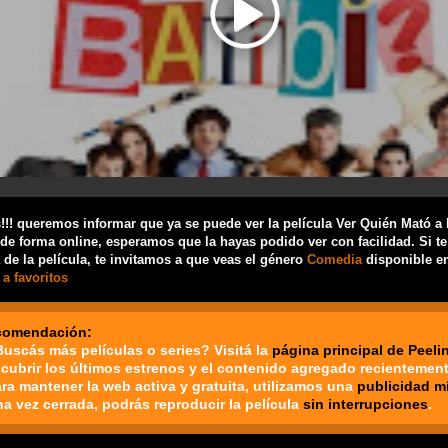
!! queremos informar que ya se puede ver la película Ver Quién Mató a
de forma online, esperamos que la hayas podido ver con facilidad. Si t
 de la película, te invitamos a que veas el género
Comedia
disponible en
a favoritos
comendación:
Buscás más películas o series? Visitá la
página principal de Peeli
cubrir los últimos estrenos y el contenido agregado recientement
ara mantener la web activa y gratuita, utilizamos una
publicidad m
na vez cerrada, podrás reproducir la película
sin interrupciones
.