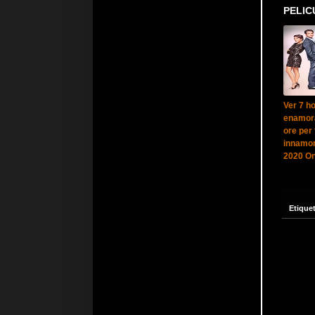
PELIC
Ver 7 h
enamora
ore per 
innamor
2020 On
Etique