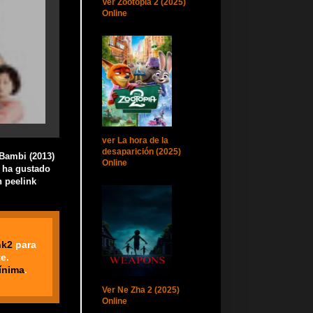
Ver Zootopia 2 (2025)
Online
ver La hora de la
desaparición (2025)
 Bambi (2013)
Online
e ha gustado
 peelink
nk2
para
e.
ínima
.
Ver Ne Zha 2 (2025)
Online