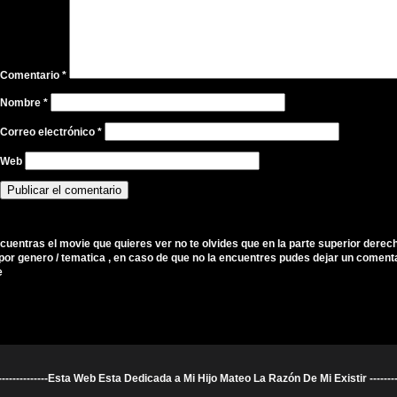
Comentario
*
Nombre
*
Correo electrónico
*
Web
ncuentras el movie que quieres ver no te olvides que en la parte superior derec
por genero / tematica , en caso de que no la encuentres pudes dejar un comenta
e
----------------------Esta Web Esta Dedicada a Mi Hijo Mateo La Razón De Mi Existir ---------------