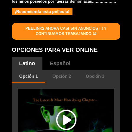
los niños poseídos por fuerzas demoníacas……………….
¡Recomienda esta película!
PEELINK2 AHORA CASI SIN ANUNCIOS !!! Y
CONTINUAMOS TRABAJANDO 😀
OPCIONES PARA VER ONLINE
Latino
Español
Opción 1
Opción 2
Opción 3