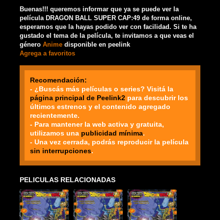
Buenas!!! queremos informar que ya se puede ver la
película DRAGON BALL SUPER CAP:49 de forma online,
esperamos que la hayas podido ver con facilidad. Si te ha
gustado el tema de la película, te invitamos a que veas el
género
Anime
disponible en peelink
Agrega a favoritos
Recomendación:
- ¿Buscás más películas o series? Visitá la
página principal de Peelink2
para descubrir los
últimos estrenos y el contenido agregado
recientemente.
- Para mantener la web activa y gratuita,
utilizamos una
publicidad mínima
.
- Una vez cerrada, podrás reproducir la película
sin interrupciones
.
PELICULAS RELACIONADAS