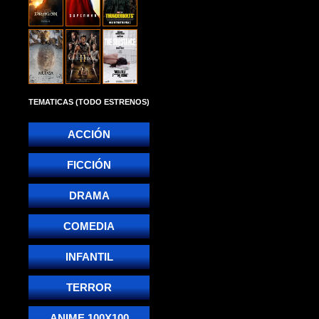
TEMATICAS (TODO ESTRENOS)
ACCIÓN
FICCIÓN
DRAMA
COMEDIA
INFANTIL
TERROR
ANIME 100X100