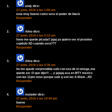
andy
dice:
27 junio, 2016 a las 1:00 am
esta muy bueno como sera el poder de black
Responder
Alma
dice:
27 junio, 2016 a las 4:33 am
hooo me quede picada!! jajaj ya quiero ver el proximo
capitulo XD cuando sera???
Responder
Alma
dice:
27 junio, 2016 a las 4:36 am
ho me quede sorprendida solo con eso de el omega..me
quede asi :O que dijo!!! … y jajajaj aca en MTY mexico
son las 11pm nose porque sale q son las 4:40am ..XD
Responder
matador
dice:
27 junio, 2016 a las 10:40 pm
bueno
Responder