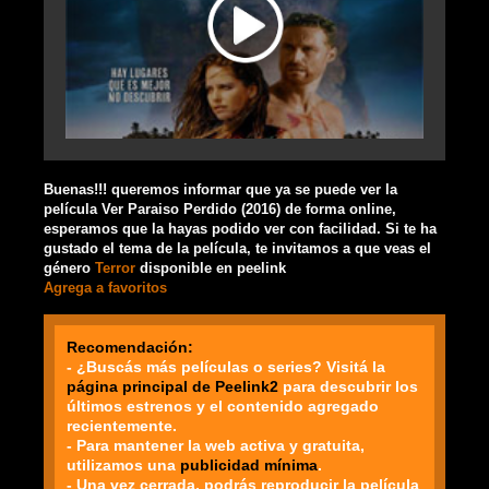
Buenas!!! queremos informar que ya se puede ver la
película Ver Paraiso Perdido (2016) de forma online,
esperamos que la hayas podido ver con facilidad. Si te ha
gustado el tema de la película, te invitamos a que veas el
género
Terror
disponible en peelink
Agrega a favoritos
Recomendación:
- ¿Buscás más películas o series? Visitá la
página principal de Peelink2
para descubrir los
últimos estrenos y el contenido agregado
recientemente.
- Para mantener la web activa y gratuita,
utilizamos una
publicidad mínima
.
- Una vez cerrada, podrás reproducir la película