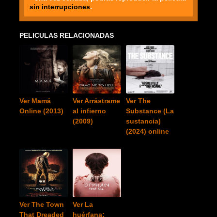
sin interrupciones
.
PELICULAS RELACIONADAS
Ver Mamá
Ver Arrástrame
Ver The
Online (2013)
al infierno
Substance (La
(2009)
sustancia)
(2024) online
Ver The Town
Ver La
That Dreaded
huérfana: