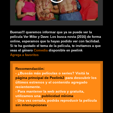
Buenas!!! queremos informar que ya se puede ver la
película Ver Mike y Dave: Los busca novia (2016) de forma
online, esperamos que la hayas podido ver con facilidad.
Si te ha gustado el tema de la película, te invitamos a que
veas el género
Comedia
disponible en peelink
Agrega a favoritos
Recomendación:
- ¿Buscás más películas o series? Visitá la
página principal de Peelink2
para descubrir los
últimos estrenos y el contenido agregado
recientemente.
- Para mantener la web activa y gratuita,
utilizamos una
publicidad mínima
.
- Una vez cerrada, podrás reproducir la película
sin interrupciones
.