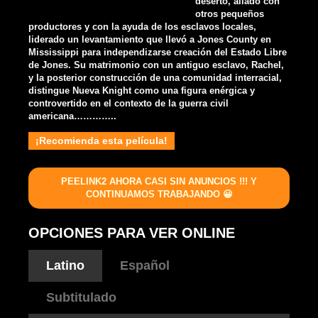
desertó, aliado con
otros pequeños
productores y con la ayuda de los esclavos locales,
liderado un levantamiento que llevó a Jones County en
Mississippi para independizarse creación del Estado Libre
de Jones. Su matrimonio con un antiguo esclavo, Rachel,
y la posterior construcción de una comunidad interracial,
distingue Nueva Knight como una figura enérgica y
controvertido en el contexto de la guerra civil
americana…………..
¡Recomienda esta película!
PEELINK2 AHORA CASI SIN ANUNCIOS !!! Y
CONTINUAMOS TRABAJANDO 😀
OPCIONES PARA VER ONLINE
Latino
Español
Subtitulado