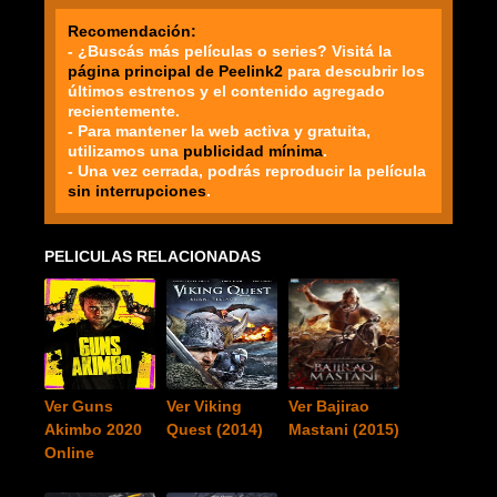
Recomendación:
- ¿Buscás más películas o series? Visitá la
página principal de Peelink2
para descubrir los
últimos estrenos y el contenido agregado
recientemente.
- Para mantener la web activa y gratuita,
utilizamos una
publicidad mínima
.
- Una vez cerrada, podrás reproducir la película
sin interrupciones
.
PELICULAS RELACIONADAS
Ver Guns
Ver Viking
Ver Bajirao
Akimbo 2020
Quest (2014)
Mastani (2015)
Online