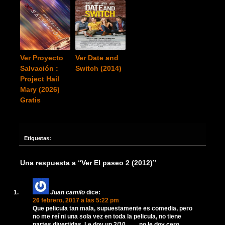
Ver Proyecto
Ver Date and
Salvación :
Switch (2014)
Project Hail
Mary (2026)
Gratis
Etiquetas:
Una respuesta a “Ver El paseo 2 (2012)”
Juan camilo
dice:
26 febrero, 2017 a las 5:22 pm
Que pelicula tan mala, supuestamente es comedia, pero
no me reí ni una sola vez en toda la pelicula, no tiene
partes divertidas. Le doy un 2/10…… no le doy cero