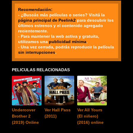
Recomendación:
- ¿Buscás más películas o series? Visitá la
página principal de Peelink2
para descubrir los
últimos estrenos y el contenido agregado
recientemente.
- Para mantener la web activa y gratuita,
utilizamos una
publicidad mínima
.
- Una vez cerrada, podrás reproducir la película
sin interrupciones
.
PELICULAS RELACIONADAS
Undercover
Ver Hall Pass
Ver All Yours
Brother 2
(2011)
(El niñero)
(2019) Online
(2016) online