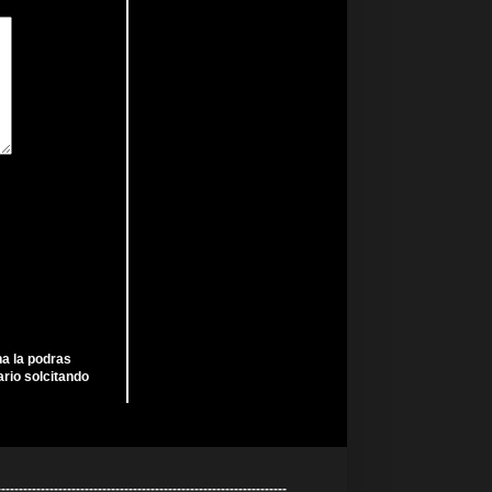
ha la podras
rio solcitando
----------------------------------------------------------