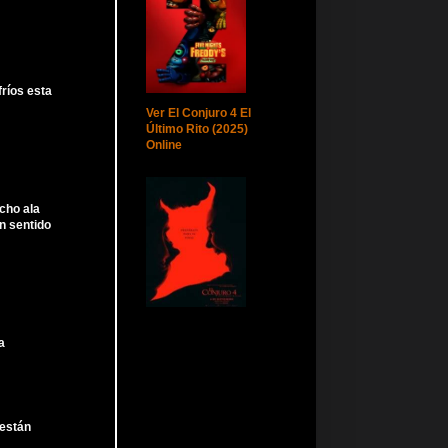
fríos esta
Ver El Conjuro 4 El
Último Rito (2025)
Online
ucho ala
n sentido
a
 están