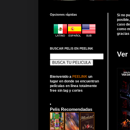
Opciones rápidas
Si no p
posible
caso de
como me
gracias
BUSCAR PELIS EN PEELINK
Ver 
Buscar:
Bienvenido a
PEELINK
un
lugar en donde se encuentran
películas en línea totalmente
free sin lag y cortes
Pelis Recomendadas