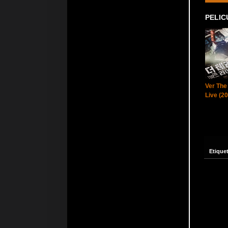
PELIC
Ver The
Live (2
Etique