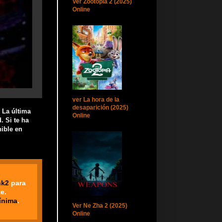
Ver Zootopia 2 (2025)
Online
ver La hora de la
desaparición (2025)
 La última
Online
. Si te ha
ible en
nk2
para
e.
ínima
.
Ver Ne Zha 2 (2025)
Online