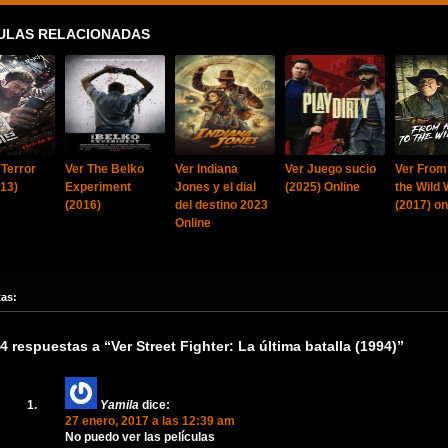
ULAS RELACIONADAS
 Terror
Ver The Belko
Ver Indiana
Ver Juego sucio
Ver From 
013)
Experiment
Jones y el dial
(2025) Online
the Wild
(2016)
del destino 2023
(2017) on
Online
tas:
4 respuestas a “Ver Street Fighter: La última batalla (1994)”
Yamila
dice:
27 enero, 2017 a las 12:39 am
No puedo ver las películas