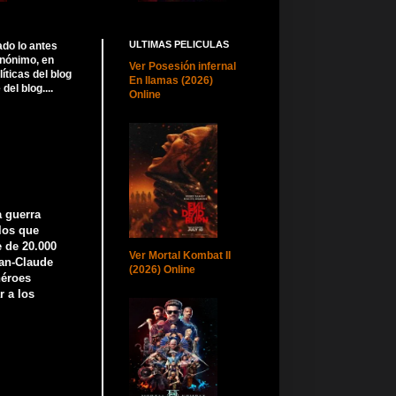
ULTIMAS PELICULAS
ado lo antes
anónimo, en
Ver Posesión infernal
ticas del blog
En llamas (2026)
el blog....
Online
a guerra
 los que
e de 20.000
Ver Mortal Kombat II
ean-Claude
(2026) Online
héroes
r a los