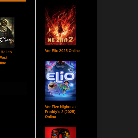
Ver Elio 2025 Online
Hell to
 West
line
Ver Five Nights at
Freddy’s 2 (2025)
Online