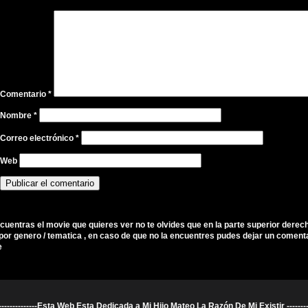
Comentario
*
Nombre
*
Correo electrónico
*
Web
ncuentras el movie que quieres ver no te olvides que en la parte superior derec
por genero / tematica , en caso de que no la encuentres pudes dejar un comenta
e
----------------------Esta Web Esta Dedicada a Mi Hijo Mateo La Razón De Mi Existir ---------------