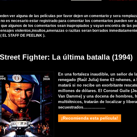
ueden ver alguna de las películas por favor dejen un comentario y sera remplaz
, no es necesario estar registrado para comentar los comentarios pueden ser 
 que algunos de los comentarios sean inapropiados y vayan encontra de las polí
nsajes violentos,insultos,amenazas o razitas seran borrados inmediatamente d
 ( EL STAFF DE PEELINK ).
Street Fighter: La última batalla (1994)
En una fortaleza inaudible, un señor de l
renegado (Raúl Julia) tiene 63 rehenes, a
matará si no recibe un exorbitante rescat
millones de dólares. El Coronel Guile (J
Van Damme) y una docena de hombres, 
multiétnicos, tratarán de localizar y libera
secuestrados……………..
¡Recomienda esta película!