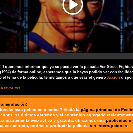
!! queremos informar que ya se puede ver la película Ver Street Fighter:
 (1994) de forma online, esperamos que la hayas podido ver con facilidad
 el tema de la película, te invitamos a que veas el género
Accion
dispon
a favoritos
comendación:
Buscás más películas o series? Visitá la
página principal de Peeli
cubrir los últimos estrenos y el contenido agregado recientement
ara mantener la web activa y gratuita, utilizamos una
publicidad m
na vez cerrada, podrás reproducir la película
sin interrupciones
.