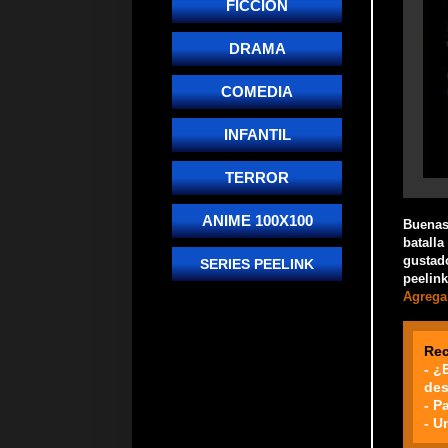
FICCIÓN
DRAMA
COMEDIA
INFANTIL
TERROR
ANIME 100X100
Buenas!
batalla
gustado
SERIES PEELINK
peelink
Agrega 
Re
- ¿
des
- P
- U