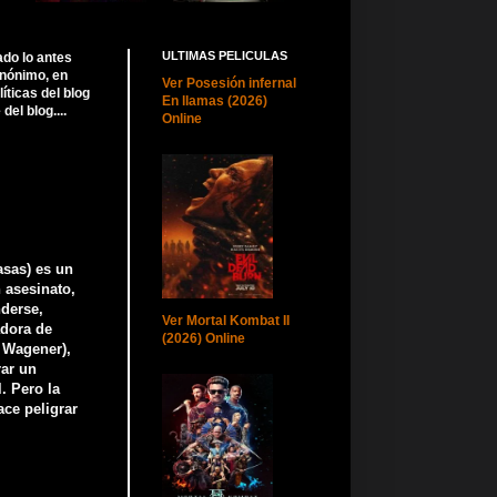
ULTIMAS PELICULAS
ado lo antes
anónimo, en
Ver Posesión infernal
ticas del blog
En llamas (2026)
el blog....
Online
asas) es un
 asesinato,
nderse,
Ver Mortal Kombat II
adora de
(2026) Online
 Wagener),
rar un
. Pero la
ace peligrar