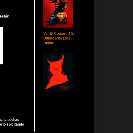
 están
Ver El Conjuro 4 El
Último Rito (2025)
Online
ha la podras
rio solcitando