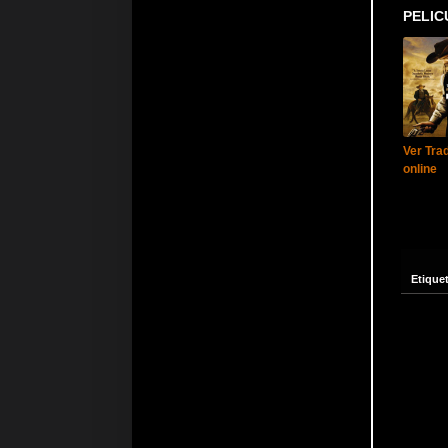
PELIC
Ver Tra
online
Etique