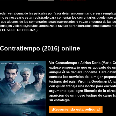
ueden ver alguna de las películas por favor dejen un comentario y sera remplaz
, no es necesario estar registrado para comentar los comentarios pueden ser 
 que algunos de los comentarios sean inapropiados y vayan encontra de las polí
nsajes violentos,insultos,amenazas o razitas seran borrados inmediatamente d
 ( EL STAFF DE PEELINK ).
 Contratiempo (2016) online
Ver Contratiempo : Adrián Doria (Mario C
exitoso empresario que es acusado de un
aunque él se declara inocente. Para defe
contrata los servicios de la mejor prepar
testigos del país, Virginia Goodman (Ana
con quien trabaja una noche para encont
argumento que logre liberarle de la cárcel
aparición de un nuevo testigo de cargo h
su estrategia ………………
¡Recomienda esta película!