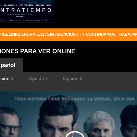
PEELINK2 AHORA CASI SIN ANUNCIOS !!! Y CONTINUAMOS TRABAJA
IONES PARA VER ONLINE
pañol
ción 1
Opción 2
Opción 3