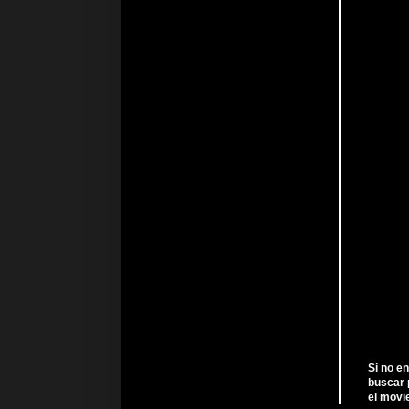
Si no e
buscar 
el movi