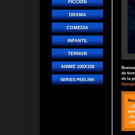
FICCIÓN
DRAMA
COMEDIA
INFANTIL
TERROR
ANIME 100X100
Buenas!
de form
de la p
SERIES PEELINK
Agrega 
Re
- ¿
des
- P
- U