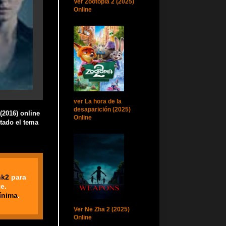
Ver Zootopia 2 (2025)
Online
ver La hora de la
desaparición (2025)
(2016) online
Online
stado el tema
nk2
para
e.
ínima
.
Ver Ne Zha 2 (2025)
Online