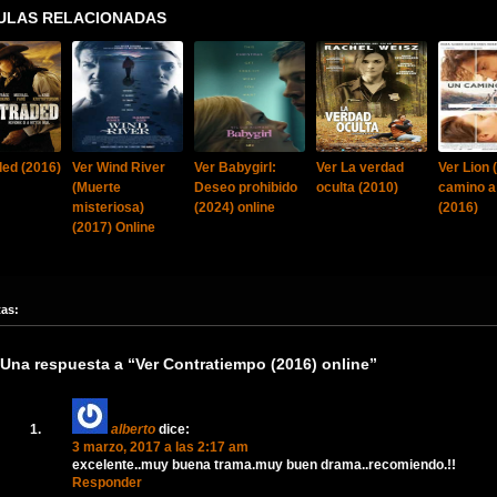
ULAS RELACIONADAS
ded (2016)
Ver Wind River
Ver Babygirl:
Ver La verdad
Ver Lion 
(Muerte
Deseo prohibido
oculta (2010)
camino a
misteriosa)
(2024) online
(2016)
(2017) Online
tas:
Una respuesta a “Ver Contratiempo (2016) online”
alberto
dice:
3 marzo, 2017 a las 2:17 am
excelente..muy buena trama.muy buen drama..recomiendo.!!
Responder