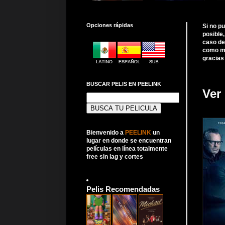
Opciones rápidas
Si no p
posible
caso de
como me
gracias
BUSCAR PELIS EN PEELINK
Ver
Buscar:
Bienvenido a
PEELINK
un
lugar en donde se encuentran
películas en línea totalmente
free sin lag y cortes
Pelis Recomendadas