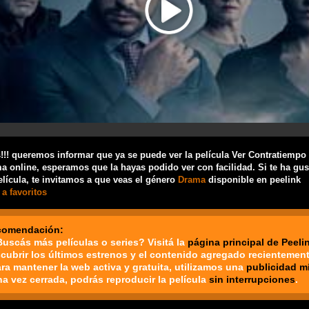
!! queremos informar que ya se puede ver la película Ver Contratiempo 
a online, esperamos que la hayas podido ver con facilidad. Si te ha gu
elícula, te invitamos a que veas el género
Drama
disponible en peelink
a favoritos
comendación:
Buscás más películas o series? Visitá la
página principal de Peeli
cubrir los últimos estrenos y el contenido agregado recientement
ara mantener la web activa y gratuita, utilizamos una
publicidad m
na vez cerrada, podrás reproducir la película
sin interrupciones
.