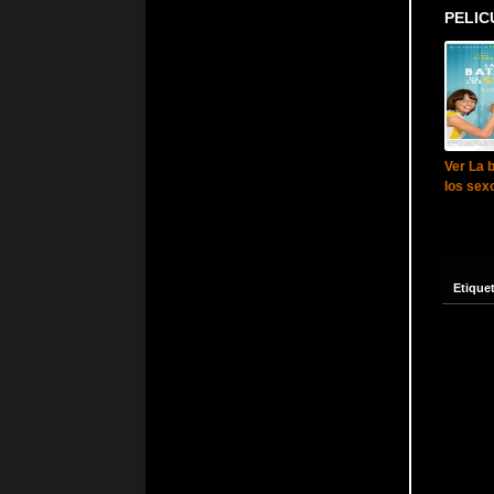
PELIC
Ver La b
los sex
Etique