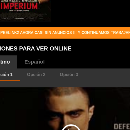
PEELINK2 AHORA CASI SIN ANUNCIOS !!! Y CONTINUAMOS TRABAJA
IONES PARA VER ONLINE
tino
Español
ción 1
Opción 2
Opción 3