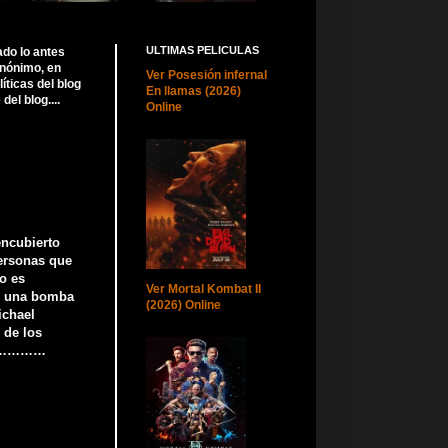
ULTIMAS PELICULAS
ado lo antes
anónimo, en
Ver Posesión infernal
ticas del blog
En llamas (2026)
el blog....
Online
encubierto
personas que
o es
Ver Mortal Kombat II
de una bomba
(2026) Online
ichael
 de los
………………