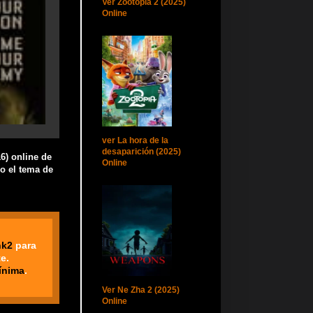
Ver Zootopia 2 (2025)
Online
ver La hora de la
desaparición (2025)
6) online de
Online
do el tema de
nk2
para
e.
ínima
.
Ver Ne Zha 2 (2025)
Online