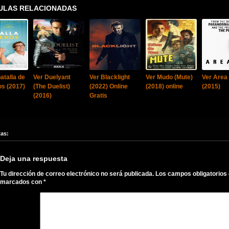
ULAS RELACIONADAS
atalla de
Ver Duelyant
Ver Blacklight
Ver Mudo (Mute)
Ver Area
os (2017)
(The Duelist)
(2022) Online
(2018) online
(2015)
(2016)
Gratis
tas:
Deja una respuesta
Tu dirección de correo electrónico no será publicada.
Los campos obligatorios
marcados con
*