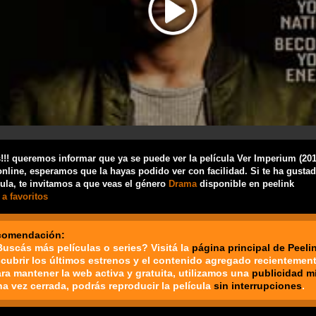
!! queremos informar que ya se puede ver la película Ver Imperium (201
nline, esperamos que la hayas podido ver con facilidad. Si te ha gusta
cula, te invitamos a que veas el género
Drama
disponible en peelink
a favoritos
comendación:
Buscás más películas o series? Visitá la
página principal de Peeli
cubrir los últimos estrenos y el contenido agregado recientement
ara mantener la web activa y gratuita, utilizamos una
publicidad m
na vez cerrada, podrás reproducir la película
sin interrupciones
.