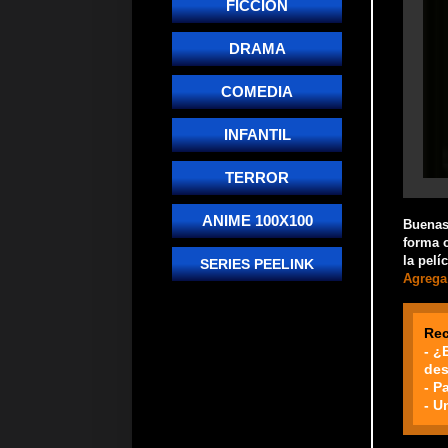
FICCIÓN
DRAMA
COMEDIA
INFANTIL
TERROR
ANIME 100X100
Buenas!
forma o
la pelí
SERIES PEELINK
Agrega 
Re
- ¿
des
- P
- U