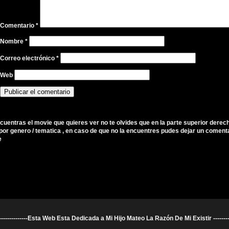
Comentario
*
Nombre
*
Correo electrónico
*
Web
ncuentras el movie que quieres ver no te olvides que en la parte superior derec
por genero / tematica , en caso de que no la encuentres pudes dejar un comenta
e
----------------------Esta Web Esta Dedicada a Mi Hijo Mateo La Razón De Mi Existir ---------------