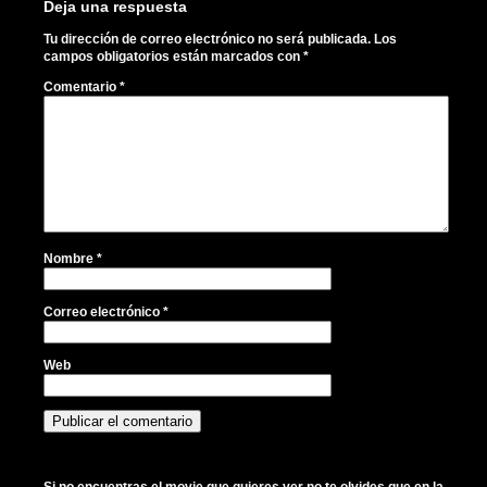
Deja una respuesta
Tu dirección de correo electrónico no será publicada.
Los
campos obligatorios están marcados con
*
Comentario
*
Nombre
*
Correo electrónico
*
Web
Si no encuentras el movie que quieres ver no te olvides que en la