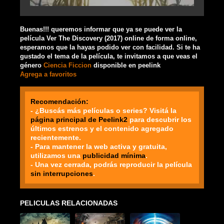
Buenas!!! queremos informar que ya se puede ver la
película Ver The Discovery (2017) online de forma online,
esperamos que la hayas podido ver con facilidad. Si te ha
gustado el tema de la película, te invitamos a que veas el
género
Ciencia Ficcion
disponible en peelink
Agrega a favoritos
Recomendación:
- ¿Buscás más películas o series? Visitá la
página principal de Peelink2
para descubrir los
últimos estrenos y el contenido agregado
recientemente.
- Para mantener la web activa y gratuita,
utilizamos una
publicidad mínima
.
- Una vez cerrada, podrás reproducir la película
sin interrupciones
.
PELICULAS RELACIONADAS