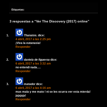
Etiquetas:
3 respuestas a “Ver The Discovery (2017) online”
Thanatos.
dice:
4 abril, 2017 a las 2:25 pm
¡Viva la eutanasia!
Responder
daniela de figueroa
dice:
6 abril, 2017 a las 3:32 am
no entendi nada….
Responder
matador
dice:
6 abril, 2017 a las 4:16 am
mas mala y me mato ! ni se les ocurra ver esta mierda!
jajajaja!
Responder