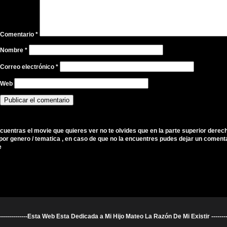
Comentario
*
Nombre
*
Correo electrónico
*
Web
ncuentras el movie que quieres ver no te olvides que en la parte superior derec
por genero / tematica , en caso de que no la encuentres pudes dejar un comenta
e
----------------------Esta Web Esta Dedicada a Mi Hijo Mateo La Razón De Mi Existir ---------------