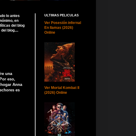
ULTIMAS PELICULAS
ado lo antes
anónimo, en
Ver Posesión infernal
ticas del blog
En llamas (2026)
el blog....
Online
fre una
Por eso,
u hogar Anna
Ver Mortal Kombat II
hechores es
(2026) Online