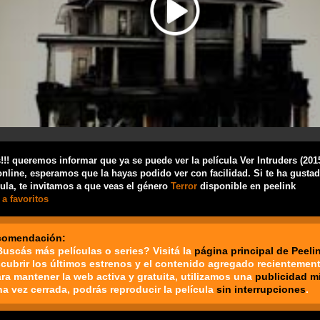
!! queremos informar que ya se puede ver la película Ver Intruders (201
nline, esperamos que la hayas podido ver con facilidad. Si te ha gusta
cula, te invitamos a que veas el género
Terror
disponible en peelink
a favoritos
comendación:
Buscás más películas o series? Visitá la
página principal de Peeli
cubrir los últimos estrenos y el contenido agregado recientement
ara mantener la web activa y gratuita, utilizamos una
publicidad m
na vez cerrada, podrás reproducir la película
sin interrupciones
.