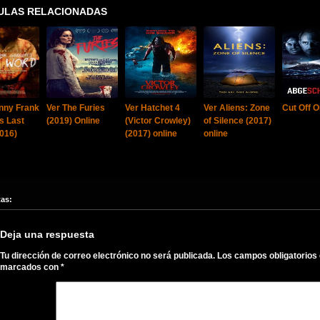
ULAS RELACIONADAS
nny Frank
Ver The Furies
Ver Hatchet 4
Ver Aliens: Zone
Cut Off O
’s Last
(2019) Online
(Victor Crowley)
of Silence (2017)
016)
(2017) online
online
tas:
Deja una respuesta
Tu dirección de correo electrónico no será publicada.
Los campos obligatorios
marcados con
*