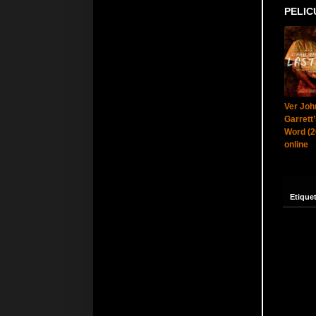
PELIC
Ver Joh
Garrett
Word (2
online
Etique