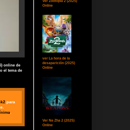
Ver Zootopia 2 (2025)
Online
ver La hora de la
desaparición (2025)
5) online de
Online
do el tema de
nk2
para
e.
ínima
.
Ver Ne Zha 2 (2025)
Online