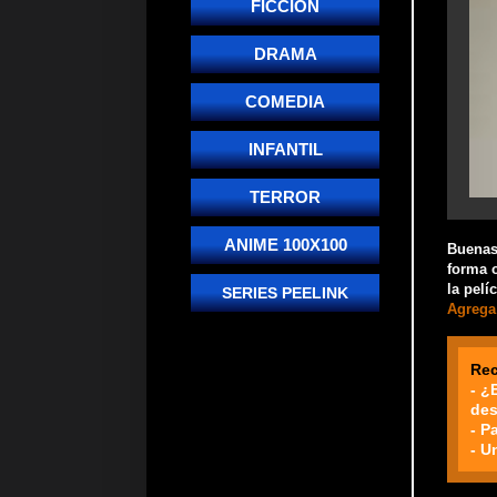
FICCIÓN
DRAMA
COMEDIA
INFANTIL
TERROR
ANIME 100X100
Buenas!
forma o
la pelí
SERIES PEELINK
Agrega 
Re
- ¿
des
- P
- U