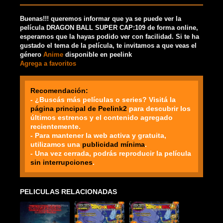
Buenas!!! queremos informar que ya se puede ver la
película DRAGON BALL SUPER CAP:109 de forma online,
esperamos que la hayas podido ver con facilidad. Si te ha
gustado el tema de la película, te invitamos a que veas el
género
Anime
disponible en peelink
Agrega a favoritos
Recomendación:
- ¿Buscás más películas o series? Visitá la
página principal de Peelink2
para descubrir los
últimos estrenos y el contenido agregado
recientemente.
- Para mantener la web activa y gratuita,
utilizamos una
publicidad mínima
.
- Una vez cerrada, podrás reproducir la película
sin interrupciones
.
PELICULAS RELACIONADAS