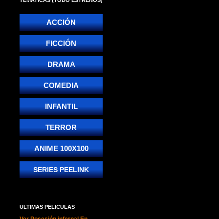
ACCIÓN
FICCIÓN
DRAMA
COMEDIA
INFANTIL
TERROR
ANIME 100X100
SERIES PEELINK
ULTIMAS PELICULAS
Ver Posesión infernal En