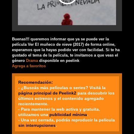
Buenas!!! queremos informar que ya se puede ver la
película Ver El muñeco de nieve (2017) de forma online,
esperamos que la hayas podido ver con facilidad. Si te ha
gustado el tema de la película, te invitamos a que veas el
género
Drama
disponible en peelink
Agrega a favoritos
Recomendación:
- ¿Buscás más películas o series? Visitá la
página principal de Peelink2
para descubrir los
últimos estrenos y el contenido agregado
recientemente.
- Para mantener la web activa y gratuita,
utilizamos una
publicidad mínima
.
- Una vez cerrada, podrás reproducir la película
sin interrupciones
.