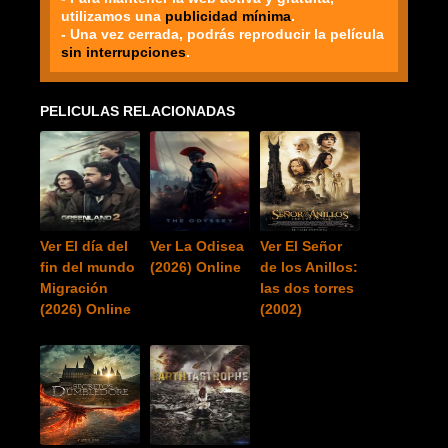
utilizamos una
publicidad mínima
.
- Una vez cerrada, podrás reproducir la película
sin interrupciones
.
PELICULAS RELACIONADAS
Ver El día del
Ver La Odisea
Ver El Señor
fin del mundo
(2026) Online
de los Anillos:
Migración
las dos torres
(2026) Online
(2002)