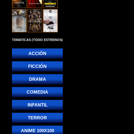
TEMATICAS (TODO ESTRENOS)
ACCIÓN
FICCIÓN
DRAMA
COMEDIA
INFANTIL
TERROR
ANIME 100X100