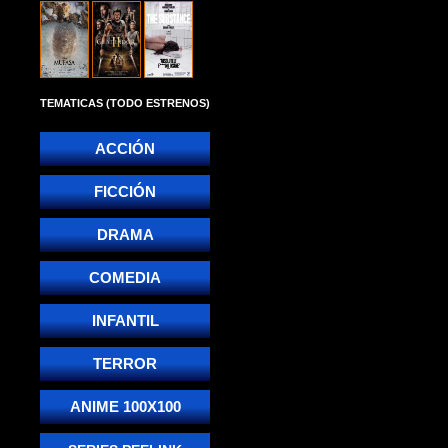
TEMATICAS (TODO ESTRENOS)
ACCIÓN
FICCIÓN
DRAMA
COMEDIA
INFANTIL
TERROR
ANIME 100X100