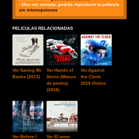
- Una vez cerrada, podrás reproducir la película
sin interrupciones
.
PELICULAS RELACIONADAS
Ver Saving Mr
Ver Hands of
Ver Against
Banks (2013)
Stone (Manos
the Clock
de piedra)
2019 Online
(2016)
Ver Before I
Ver El amor