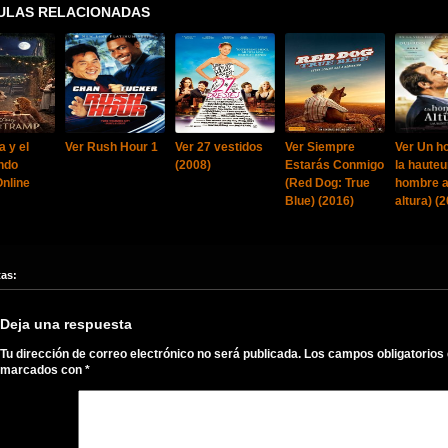
ULAS RELACIONADAS
 y el
Ver Rush Hour 1
Ver 27 vestidos
Ver Siempre
Ver Un 
ndo
(2008)
Estarás Conmigo
la hauteu
Online
(Red Dog: True
hombre a
Blue) (2016)
altura) (
tas:
Deja una respuesta
Tu dirección de correo electrónico no será publicada.
Los campos obligatorios
marcados con
*