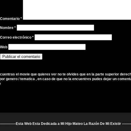
Comentario
*
Nombre
*
Correo electrónico
*
Web
ncuentras el movie que quieres ver no te olvides que en la parte superior derec
por genero / tematica , en caso de que no la encuentres pudes dejar un comenta
e
----------------------Esta Web Esta Dedicada a Mi Hijo Mateo La Razón De Mi Existir ---------------