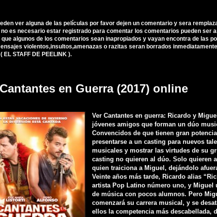
ueden ver alguna de las películas por favor dejen un comentario y sera remplaz
, no es necesario estar registrado para comentar los comentarios pueden ser 
 que algunos de los comentarios sean inapropiados y vayan encontra de las polí
nsajes violentos,insultos,amenazas o razitas seran borrados inmediatamente d
 ( EL STAFF DE PEELINK ).
 Cantantes en Guerra (2017) online
Ver Cantantes en guerra: Ricardo y Migue
jóvenes amigos que forman un dúo music
Convencidos de que tienen gran potencia
presentarse a un casting para nuevos tal
musicales y mostrar las virtudes de su g
casting no quieren al dúo. Solo quieren a
quien traiciona a Miguel, dejándolo afuer
Veinte años más tarde, Ricardo alias “Ric
artista Pop Latino número uno, y Miguel 
de música con pocos alumnos. Pero Mig
comenzará su carrera musical, y se desat
ellos la competencia más descabellada, d