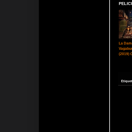
PELIC
La Dama
Vagabu
(2019) 
Etique