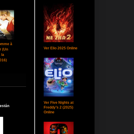
homme à
Ver Elio 2025 Online
r (Un
 la
2016)
Ver Five Nights at
 están
Freddy’s 2 (2025)
Online