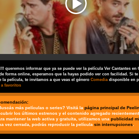
!! queremos informar que ya se puede ver la película Ver Cantantes en 
de forma online, esperamos que la hayas podido ver con facilidad. Si te
 la película, te invitamos a que veas el género
Comedia
disponible en p
a favoritos
comendación:
Buscás más películas o series? Visitá la
página principal de Peeli
cubrir los últimos estrenos y el contenido agregado recientement
ara mantener la web activa y gratuita, utilizamos una
publicidad m
na vez cerrada, podrás reproducir la película
sin interrupciones
.