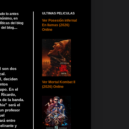
ULTIMAS PELICULAS
ado lo antes
anónimo, en
Ver Posesión infernal
ticas del blog
En llamas (2026)
el blog....
Online
l son dos
al.
l, deciden
Ver Mortal Kombat II
entos
(2026) Online
rupo. En el
 Ricardo,
a de la banda.
hie” será el
un profesor
uel
ará entre
elirante y