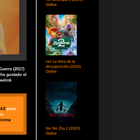
Online
ver La hora de la
desaparición (2025)
Guerra (2017)
Online
 ha gustado el
eelink
nk2
para
e.
ínima
.
Ver Ne Zha 2 (2025)
Online