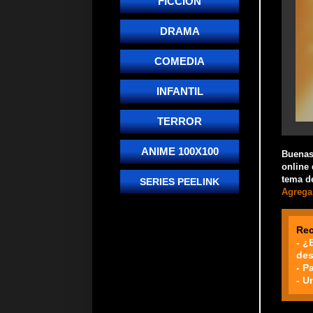
FICCIÓN
DRAMA
COMEDIA
INFANTIL
TERROR
ANIME 100X100
Buenas!
online 
tema de
SERIES PEELINK
Agrega 
Re
- ¿
des
- P
- U