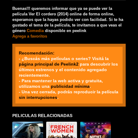
Buenas!!! queremos informar que ya se puede ver la
película Ver El cordero (2014) online de forma online,
esperamos que la hayas podido ver con facilidad. Si te ha
gustado el tema de la película, te invitamos a que veas el
género
Comedia
disponible en peelink
Agrega a favoritos
Recomendación:
- ¿Buscás más películas o series? Visitá la
página principal de Peelink2
para descubrir los
últimos estrenos y el contenido agregado
recientemente.
- Para mantener la web activa y gratuita,
utilizamos una
publicidad mínima
.
- Una vez cerrada, podrás reproducir la película
sin interrupciones
.
PELICULAS RELACIONADAS