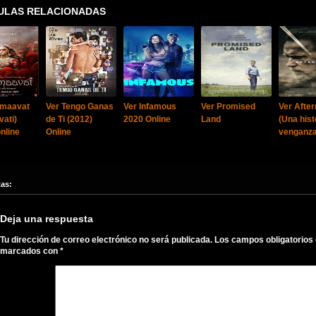
ULAS RELACIONADAS
dmaavat
Ver Tengo Ganas
Ver Infamous
Ver Promised
Ver Afte
ati)
de Ti (2012)
2020 Online
Land
(Una hist
nline
Online
venganza
tas:
Deja una respuesta
Tu dirección de correo electrónico no será publicada.
Los campos obligatorios
marcados con
*