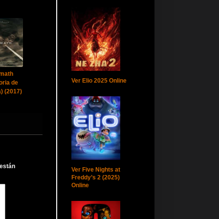
rmath
Ver Elio 2025 Online
oria de
) (2017)
 están
Ver Five Nights at
Freddy’s 2 (2025)
Online