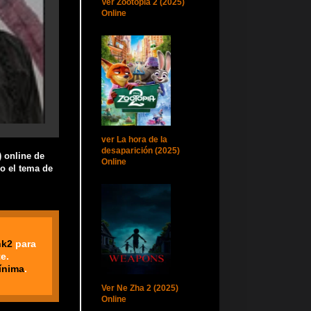
Ver Zootopia 2 (2025)
Online
ver La hora de la
desaparición (2025)
) online de
Online
do el tema de
nk2
para
e.
ínima
.
Ver Ne Zha 2 (2025)
Online