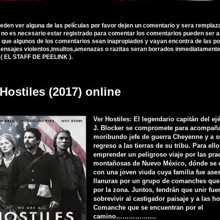
ueden ver alguna de las películas por favor dejen un comentario y sera remplaz
, no es necesario estar registrado para comentar los comentarios pueden ser 
 que algunos de los comentarios sean inapropiados y vayan encontra de las polí
nsajes violentos,insultos,amenazas o razitas seran borrados inmediatamente d
 ( EL STAFF DE PEELINK ).
Hostiles (2017) online
Ver Hostiles: El legendario capitán del ej
J. Blocker se compromete para acompaña
moribundo jefe de guerra Cheyenne y a s
regreso a las tierras de su tribu. Para ell
emprender un peligroso viaje por las pra
montañosas de Nuevo México, dónde se 
con una joven viuda cuya familia fue ase
llanuras por un grupo de comanches que
por la zona. Juntos, tendrán que unir fue
sobrevivir al castigador paisaje y a las ho
Comanche que se encuentran por el
camino……………….