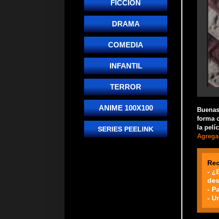
FICCIÓN
DRAMA
COMEDIA
INFANTIL
TERROR
ANIME 100X100
Buenas!
forma o
la pelí
SERIES PEELINK
Agrega 
Re
- ¿
des
- P
- U