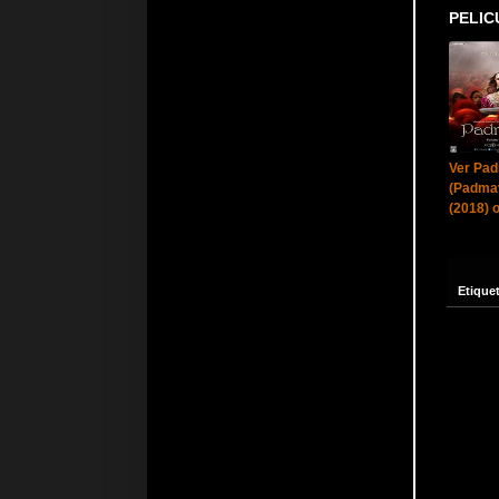
PELIC
Ver Pa
(Padmav
(2018) o
Etique