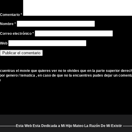
Comentario
*
Nombre
*
Correo electrónico
*
Web
ncuentras el movie que quieres ver no te olvides que en la parte superior derec
por genero / tematica , en caso de que no la encuentres pudes dejar un comenta
e
----------------------Esta Web Esta Dedicada a Mi Hijo Mateo La Razón De Mi Existir ---------------