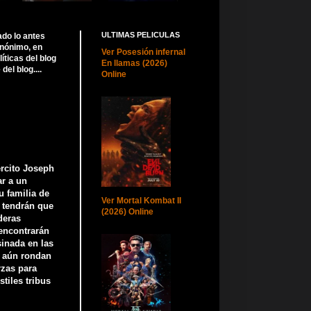
ULTIMAS PELICULAS
ado lo antes
anónimo, en
Ver Posesión infernal
ticas del blog
En llamas (2026)
el blog....
Online
ército Joseph
r a un
u familia de
Ver Mortal Kombat II
o tendrán que
(2026) Online
deras
encontrarán
sinada en las
 aún rondan
rzas para
stiles tribus