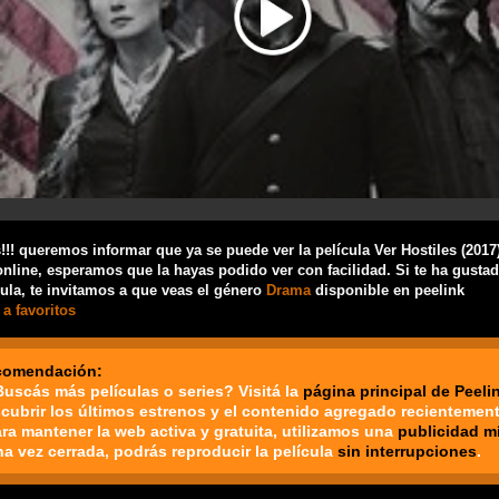
!! queremos informar que ya se puede ver la película Ver Hostiles (2017
nline, esperamos que la hayas podido ver con facilidad. Si te ha gusta
cula, te invitamos a que veas el género
Drama
disponible en peelink
a favoritos
comendación:
Buscás más películas o series? Visitá la
página principal de Peeli
cubrir los últimos estrenos y el contenido agregado recientement
ara mantener la web activa y gratuita, utilizamos una
publicidad m
na vez cerrada, podrás reproducir la película
sin interrupciones
.