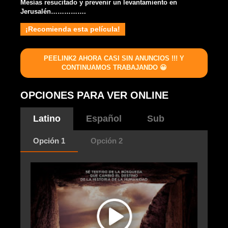
Mesías resucitado y prevenir un levantamiento en
Jerusalén…………….
¡Recomienda esta película!
PEELINK2 AHORA CASI SIN ANUNCIOS !!! Y
CONTINUAMOS TRABAJANDO 😀
OPCIONES PARA VER ONLINE
Latino
Español
Sub
Opción 1
Opción 2