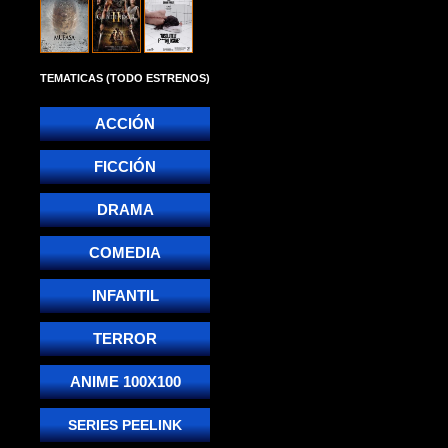
TEMATICAS (TODO ESTRENOS)
ACCIÓN
FICCIÓN
DRAMA
COMEDIA
INFANTIL
TERROR
ANIME 100X100
SERIES PEELINK