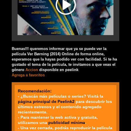
Buenas!!! queremos informar que ya se puede ver la
película Ver Børning (2014) Online de forma online,
esperamos que la hayas podido ver con facilidad. Si te ha
gustado el tema de la película, te invitamos a que veas el
género
Accion
disponible en peelink
Agrega a favoritos
Recomendación:
- ¿Buscás más películas o series? Visitá la
página principal de Peelink2
para descubrir los
últimos estrenos y el contenido agregado
recientemente.
- Para mantener la web activa y gratuita,
utilizamos una
publicidad mínima
.
- Una vez cerrada, podrás reproducir la película