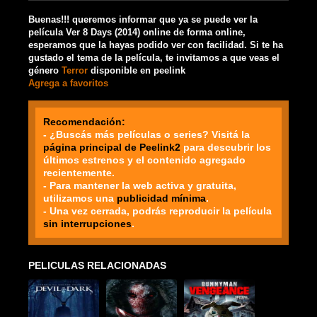
Buenas!!! queremos informar que ya se puede ver la
película Ver 8 Days (2014) online de forma online,
esperamos que la hayas podido ver con facilidad. Si te ha
gustado el tema de la película, te invitamos a que veas el
género
Terror
disponible en peelink
Agrega a favoritos
Recomendación:
- ¿Buscás más películas o series? Visitá la
página principal de Peelink2
para descubrir los
últimos estrenos y el contenido agregado
recientemente.
- Para mantener la web activa y gratuita,
utilizamos una
publicidad mínima
.
- Una vez cerrada, podrás reproducir la película
sin interrupciones
.
PELICULAS RELACIONADAS