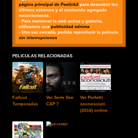
página principal de Peelink2
para descubrir los
últimos estrenos y el contenido agregado
recientemente.
- Para mantener la web activa y gratuita,
utilizamos una
publicidad mínima
.
- Una vez cerrada, podrás reproducir la película
sin interrupciones
.
PELICULAS RELACIONADAS
Fallout
Ver Serie See
Ver Perfetti
Temporadas
CAP 7
sconosciuti
(2016) online