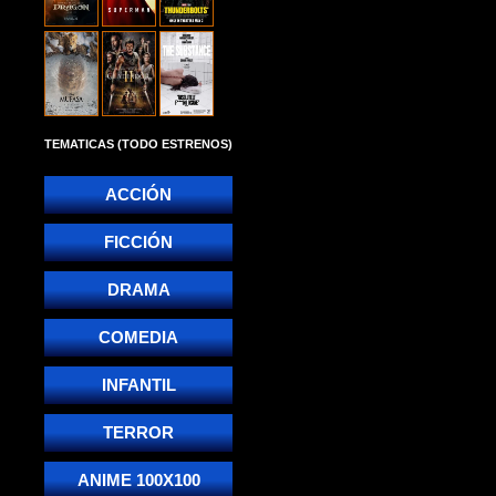
TEMATICAS (TODO ESTRENOS)
ACCIÓN
FICCIÓN
DRAMA
COMEDIA
INFANTIL
TERROR
ANIME 100X100