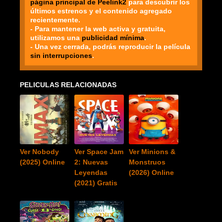
página principal de Peelink2
para descubrir los
últimos estrenos y el contenido agregado
recientemente.
- Para mantener la web activa y gratuita,
utilizamos una
publicidad mínima
.
- Una vez cerrada, podrás reproducir la película
sin interrupciones
.
PELICULAS RELACIONADAS
Ver Nobody
Ver Space Jam
Ver Minions &
(2025) Online
2: Nuevas
Monstruos
Leyendas
(2026) Online
(2021) Gratis