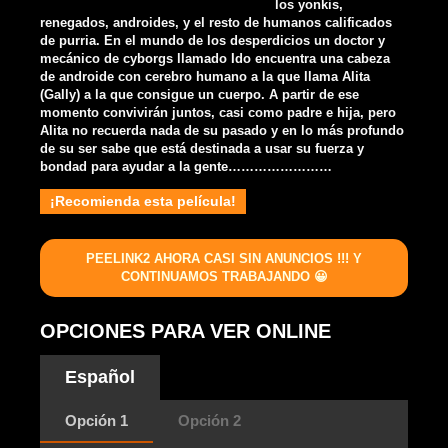
los yonkis,
renegados, androides, y el resto de humanos calificados
de purria. En el mundo de los desperdicios un doctor y
mecánico de cyborgs llamado Ido encuentra una cabeza
de androide con cerebro humano a la que llama Alita
(Gally) a la que consigue un cuerpo. A partir de ese
momento convivirán juntos, casi como padre e hija, pero
Alita no recuerda nada de su pasado y en lo más profundo
de su ser sabe que está destinada a usar su fuerza y
bondad para ayudar a la gente……………………
¡Recomienda esta película!
PEELINK2 AHORA CASI SIN ANUNCIOS !!! Y
CONTINUAMOS TRABAJANDO 😀
OPCIONES PARA VER ONLINE
Español
Opción 1
Opción 2