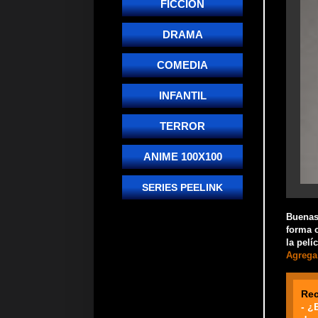
FICCIÓN
DRAMA
COMEDIA
INFANTIL
TERROR
ANIME 100X100
SERIES PEELINK
Buenas!
forma o
la pelí
Agrega 
Re
- ¿