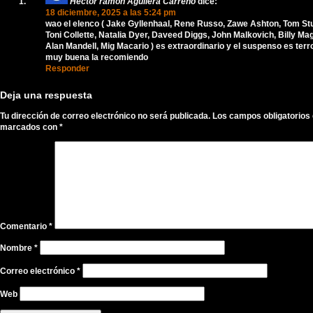
Hector ramón Aguilera Carreño
dice:
18 diciembre, 2025 a las 5:24 pm
wao el elenco ( Jake Gyllenhaal, Rene Russo, Zawe Ashton, Tom Stu
Toni Collette, Natalia Dyer, Daveed Diggs, John Malkovich, Billy M
Alan Mandell, Mig Macario ) es extraordinario y el suspenso es terro
muy buena la recomiendo
Responder
Deja una respuesta
Tu dirección de correo electrónico no será publicada.
Los campos obligatorios
marcados con
*
Comentario
*
Nombre
*
Correo electrónico
*
Web