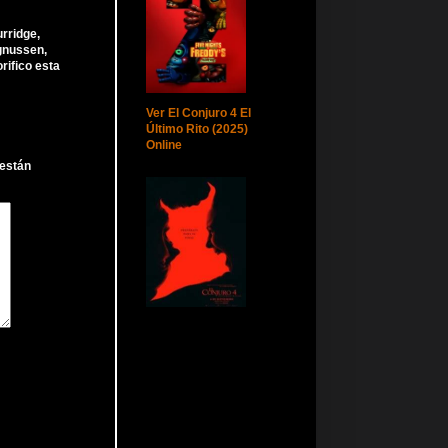
rridge,
agnussen,
rifico esta
Ver El Conjuro 4 El
Último Rito (2025)
Online
 están