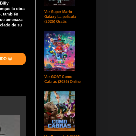
Billy
unque la obra
Ver Super Mario
o, también
Galaxy La película
 que amenaza
(2025) Gratis
iciado de su
NDO 😀
Ver GOAT Como
Cabras (2026) Online