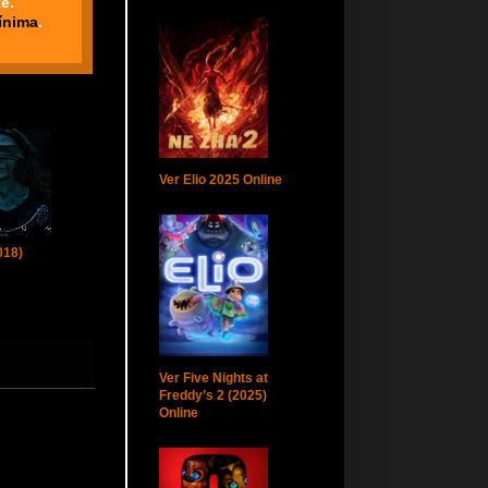
e.
ínima
.
Ver Elio 2025 Online
018)
Ver Five Nights at
Freddy’s 2 (2025)
Online