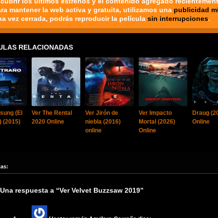
cubrir los últimos estrenos y el contenido agregado recientement
ara mantener la web activa y gratuita, utilizamos una
publicidad m
na vez cerrada, podrás reproducir la película
sin interrupciones
.
ULAS RELACIONADAS
sung (El
Ver The Rental
Ver Jirón de
Ver Impacto
Draug (2
) (2015)
2020 Online
niebla (2016)
Mortal (2026)
Online
online
Online
tas:
Una respuesta a “Ver Velvet Buzzsaw 2019”