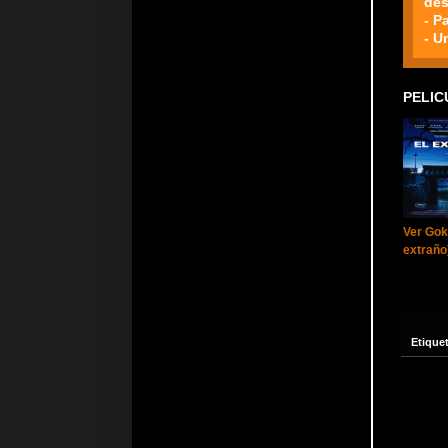
des
- P
- U
PELIC
Ver Gok
extraño
Etique