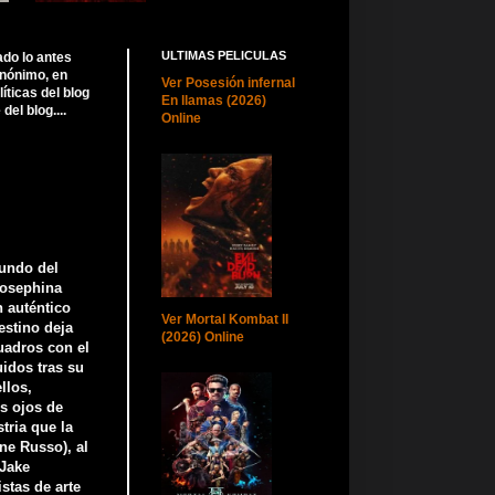
ULTIMAS PELICULAS
ado lo antes
anónimo, en
Ver Posesión infernal
ticas del blog
En llamas (2026)
el blog....
Online
mundo del
 Josephina
 auténtico
Ver Mortal Kombat II
destino deja
(2026) Online
uadros con el
idos tras su
llos,
s ojos de
tria que la
ne Russo), al
(Jake
stas de arte