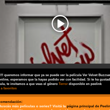
!! queremos informar que ya se puede ver la película Ver Velvet Buzzs
nline, esperamos que la hayas podido ver con facilidad. Si te ha gusta
cula, te invitamos a que veas el género
Terror
disponible en peelink
a favoritos
comendación:
Buscás más películas o series? Visitá la
página principal de Peeli