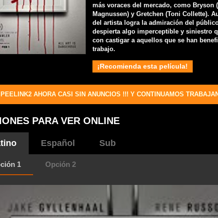
más voraces del mercado, como Bryson (
Magnussen) y Gretchen (Toni Collette). A
del artista logra la admiración del públic
despierta algo imperceptible y siniestro
con castigar a aquellos que se han benef
trabajo.
¡Recomienda esta película!
PEELINK2 AHORA CASI SIN ANUNCIOS !!! Y CONTINUAMOS TRABAJA
IONES PARA VER ONLINE
tino
Español
Sub
ción 1
Opción 2