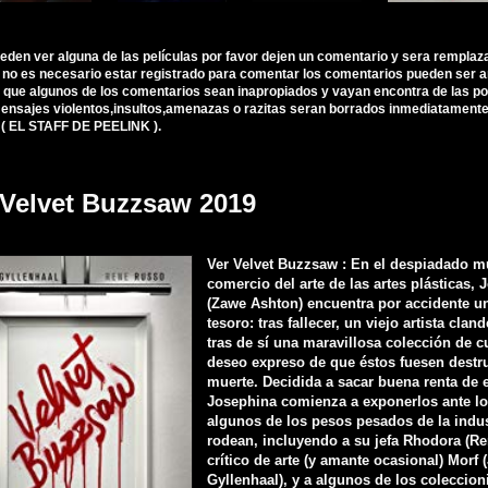
ueden ver alguna de las películas por favor dejen un comentario y sera remplaz
, no es necesario estar registrado para comentar los comentarios pueden ser 
 que algunos de los comentarios sean inapropiados y vayan encontra de las polí
nsajes violentos,insultos,amenazas o razitas seran borrados inmediatamente d
 ( EL STAFF DE PEELINK ).
 Velvet Buzzsaw 2019
Ver Velvet Buzzsaw : En el despiadado 
comercio del arte de las artes plásticas,
(Zawe Ashton) encuentra por accidente un
tesoro: tras fallecer, un viejo artista clan
tras de sí una maravillosa colección de c
deseo expreso de que éstos fuesen destru
muerte. Decidida a sacar buena renta de e
Josephina comienza a exponerlos ante lo
algunos de los pesos pesados de la indus
rodean, incluyendo a su jefa Rhodora (Re
crítico de arte (y amante ocasional) Morf 
Gyllenhaal), y a algunos de los coleccioni