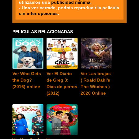
utilizamos una
publicidad mínima
.
- Una vez cerrada, podrás reproducir la película
sin interrupciones
.
PELICULAS RELACIONADAS
Ver Who Gets
Ver El Diario
Ver Las brujas
the Dog?
de Greg 3:
( Roald Dahl’s
(2016) online
Días de perros
The Witches )
(2012)
2020 Online