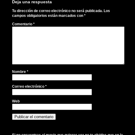
Deja una respuesta
Tu dirección de correo electrónico no será publicada.
Los
campos obligatorios están marcados con
*
Comentario
*
Nombre
*
Correo electrónico
*
Web
Si no encuentras el movie que quieres ver no te olvides que en la