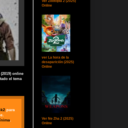
Ver Zootopia 2 (2025)
Online
ver La hora de la
desaparición (2025)
Online
 (2019) online
stado el tema
nk2
para
e.
Ver Ne Zha 2 (2025)
ínima
.
Online