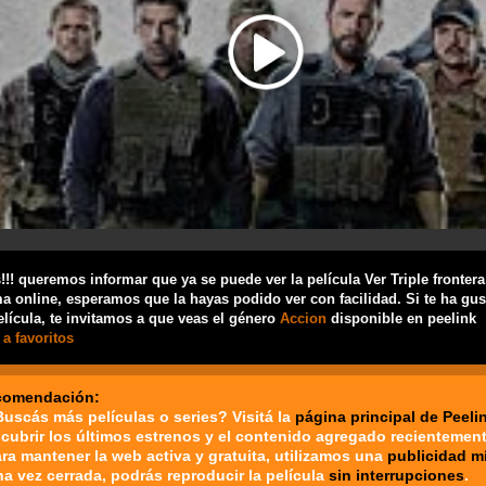
!! queremos informar que ya se puede ver la película Ver Triple frontera
a online, esperamos que la hayas podido ver con facilidad. Si te ha gu
elícula, te invitamos a que veas el género
Accion
disponible en peelink
a favoritos
comendación:
Buscás más películas o series? Visitá la
página principal de Peeli
cubrir los últimos estrenos y el contenido agregado recientement
ara mantener la web activa y gratuita, utilizamos una
publicidad m
na vez cerrada, podrás reproducir la película
sin interrupciones
.