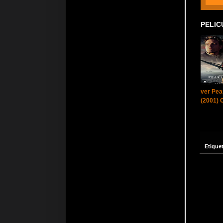
PELIC
ver Pea
(2001) 
Etique