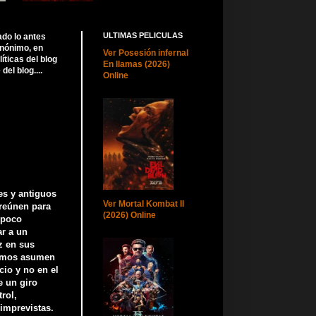
ULTIMAS PELICULAS
ado lo antes
anónimo, en
Ver Posesión infernal
ticas del blog
En llamas (2026)
el blog....
Online
es y antiguos
Ver Mortal Kombat II
 reúnen para
(2026) Online
a poco
ar a un
z en sus
nimos asumen
cio y no en el
e un giro
rol,
imprevistas.