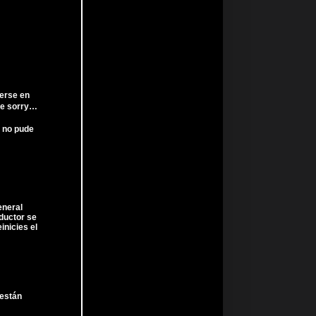
verse en
re sorry…
a no pude
eneral
ductor se
nicies el
 están