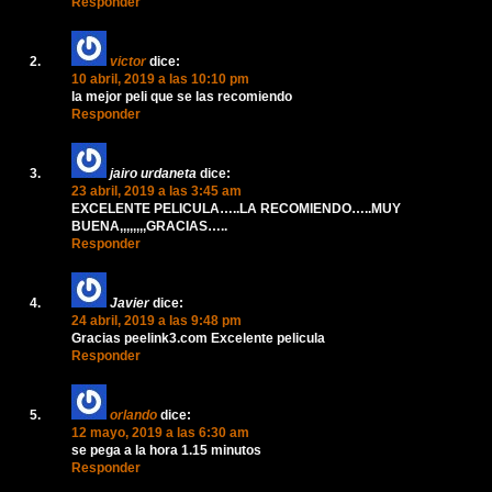
Responder
victor
dice:
10 abril, 2019 a las 10:10 pm
la mejor peli que se las recomiendo
Responder
jairo urdaneta
dice:
23 abril, 2019 a las 3:45 am
EXCELENTE PELICULA…..LA RECOMIENDO…..MUY
BUENA,,,,,,,,GRACIAS…..
Responder
Javier
dice:
24 abril, 2019 a las 9:48 pm
Gracias peelink3.com Excelente pelicula
Responder
orlando
dice:
12 mayo, 2019 a las 6:30 am
se pega a la hora 1.15 minutos
Responder