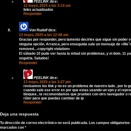
PEELINK
dice:
12 mayo, 2025 a las 3:14 am
links actualizados
Responder
Von Rudolf
dice:
13 mayo, 2025 a las 12:48 am
Gracias por responder, pero lamento decirles que sigue sin poder 
ninguna opción. Arranca, pero enseguida sale un mensaje de «We´
removed…copyright violation»
El sábado 10 pude ver hasta la mitad sin problemas, y el dom. 11 y
seguirla. Saludos!
Responder
PEELINK
dice:
13 mayo, 2025 a las 3:27 pm
revisamos los link y no es un problema de nuestro lado , por lo g
cuando sale ese error es por que estas usando un vpn y el repro
bloquea , te recomendamos que pruebes con otro navegador o rei
rúter para que puedas cambiar de ip
Responder
Deja una respuesta
Tu dirección de correo electrónico no será publicada.
Los campos obligatorios
marcados con
*