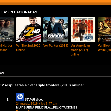
ULAS RELACIONADAS
rl Harbor
Ver The 2nd 2020
Ver Parker (2013)
Ver American
Ver Elep
Online
Online
Made (2017)
White (20
online
tas:
12 respuestas a “Ver Triple frontera (2019) online”
STUAR
dice:
24 marzo, 2019 a las 3:47 am
MUY BUENA PELICULA…FELICITACIONES