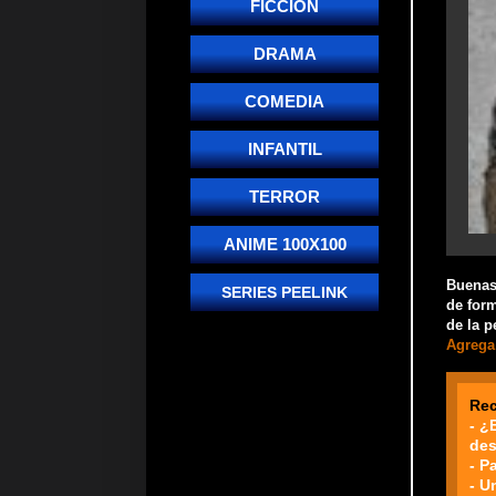
FICCIÓN
DRAMA
COMEDIA
INFANTIL
TERROR
ANIME 100X100
Buenas!
SERIES PEELINK
de form
de la p
Agrega 
Re
- ¿
des
- P
- U