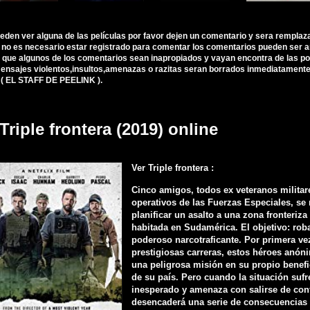
ueden ver alguna de las películas por favor dejen un comentario y sera remplaz
, no es necesario estar registrado para comentar los comentarios pueden ser 
 que algunos de los comentarios sean inapropiados y vayan encontra de las polí
nsajes violentos,insultos,amenazas o razitas seran borrados inmediatamente d
 ( EL STAFF DE PEELINK ).
Triple frontera (2019) online
Ver Triple frontera :
Cinco amigos, todos ex veteranos militar
operativos de las Fuerzas Especiales, se
planificar un asalto a una zona fronteriz
habitada en Sudamérica. El objetivo: rob
poderoso narcotraficante. Por primera ve
prestigiosas carreras, estos héroes anó
una peligrosa misión en su propio benefi
de su país. Pero cuando la situación sufr
inesperado y amenaza con salirse de cont
desencaderá una serie de consecuencias 