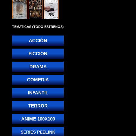
TEMATICAS (TODO ESTRENOS)
ACCIÓN
FICCIÓN
DRAMA
COMEDIA
INFANTIL
TERROR
ANIME 100X100
SERIES PEELINK