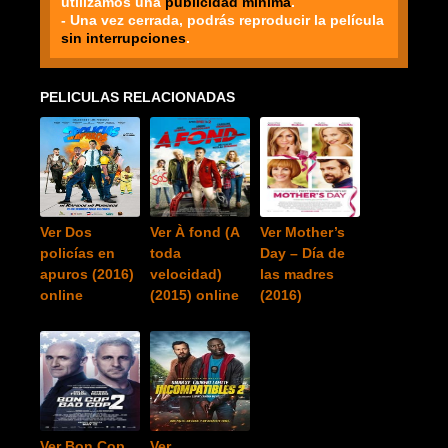
utilizamos una
publicidad mínima
.
- Una vez cerrada, podrás reproducir la película
sin interrupciones
.
PELICULAS RELACIONADAS
Ver Dos
Ver À fond (A
Ver Mother’s
policías en
toda
Day – Día de
apuros (2016)
velocidad)
las madres
online
(2015) online
(2016)
Ver Bon Cop
Ver