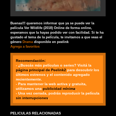
Buenas!!! queremos informar que ya se puede ver la
película Ver Wildlife (2018) Online de forma online,
esperamos que la hayas podido ver con facilidad. Si te ha
gustado el tema de la película, te invitamos a que veas el
género
Drama
disponible en peelink
Agrega a favoritos
Recomendación:
- ¿Buscás más películas o series? Visitá la
página principal de Peelink2
para descubrir los
últimos estrenos y el contenido agregado
recientemente.
- Para mantener la web activa y gratuita,
utilizamos una
publicidad mínima
.
- Una vez cerrada, podrás reproducir la película
sin interrupciones
.
PELICULAS RELACIONADAS