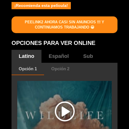
¡Recomienda esta película!
PEELINK2 AHORA CASI SIN ANUNCIOS !!! Y
CONTINUAMOS TRABAJANDO 😀
OPCIONES PARA VER ONLINE
Latino
Español
Sub
Opción 1
Opción 2