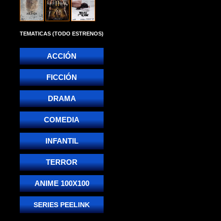
TEMATICAS (TODO ESTRENOS)
ACCIÓN
FICCIÓN
DRAMA
COMEDIA
INFANTIL
TERROR
ANIME 100X100
SERIES PEELINK